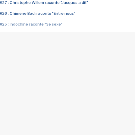
#27 : Christophe Willem raconte "Jacques a dit"
#26 : Chimène Badi raconte "Entre nous"
#25 : Indochine raconte "3e sexe"
#24 : Zaho raconte "C'est chelou"
#23 : Patrick Bruel raconte "Au café des délices"
#22 : Kyo raconte "Le chemin"
#21 : Nolwenn Leroy raconte "Cassé"
#20 : Patrick Hernandez raconte "Born to be alive"
#19 : Lorie raconte "Près de moi"
#18 : Michael Jones raconte "A nos actes manqués" (avec Jean-Jacque
#17 : Khaled raconte "Aïcha"
#16 : Corneille raconte "Parce qu'on vient de loin"
#15 : Indochine raconte "L'aventurier"