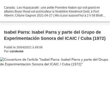
Canada : Les Hupacasath : une petite Première Nation qui voit grand en
affaires Bryan Read est acériculteur à l'érablière Kleekhoot Gold, à Port
Alberni. Célyne Gagnon 2021-04-27 | Mis à jour aujourd’hui à 2 h 58 Blottie
au cœur de la vallée d’Alberni,...
Isabel Parra: Isabel Parra y parte del Grupo de
Experimentación Sonora del ICAIC / Cuba (1972)
Publié le 30/04/2021 à 09:06
Par
caroleone