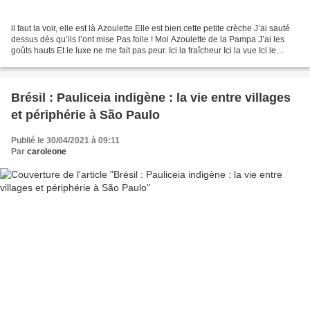
il faut la voir, elle est là Azoulette Elle est bien cette petite crèche J’ai sauté
dessus dès qu’ils l’ont mise Pas folle ! Moi Azoulette de la Pampa J’ai les
goûts hauts Et le luxe ne me fait pas peur. Ici la fraîcheur Ici la vue Ici le
mètre carré...
Brésil : Pauliceia indigène : la vie entre villages
et périphérie à São Paulo
Publié le 30/04/2021 à 09:11
Par
caroleone