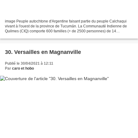
image Peuple autochtone d'Argentine faisant partie du peuple Calchaqui
vivant à l'ouest de la province de Tucumán. La Communauté Indienne de
Quilmes (CIQ) comporte 600 familles (+ de 2500 personnes) de 14
communautés territoriales (Tolosa 2014) LES QUILMES...
30. Versailles en Magnanville
Publié le 30/04/2021 à 12:11
Par
caro et hobo