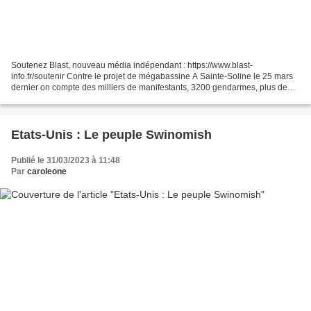
Soutenez Blast, nouveau média indépendant : https://www.blast-
info.fr/soutenir Contre le projet de mégabassine A Sainte-Soline le 25 mars
dernier on compte des milliers de manifestants, 3200 gendarmes, plus de
4000 grenades lancées en 2H et des tirs de...
Etats-Unis : Le peuple Swinomish
Publié le 31/03/2023 à 11:48
Par
caroleone