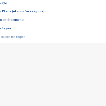
 DayZ
 a 13 ans (et vous l'avez ignoré)
e (littéralement)
im Rayan
 toutes les règles
s les jeux vidéo
us choquant de Rockstar ? - Le scandale BULLY
e plus moche de Steam
du RÊVE tourne au CAUCHEMAR
pendant 8 heures
it… à tort
umiliés par un jeu vidéo
ire - Final Fantasy 8