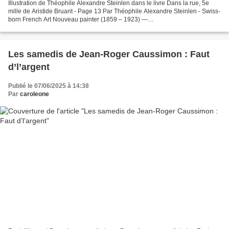
Illustration de Théophile Alexandre Steinlen dans le livre Dans la rue, 5e
mille de Aristide Bruant - Page 13 Par Théophile Alexandre Steinlen - Swiss-
born French Art Nouveau painter (1859 – 1923) —
https://fr.wikisource.org/wiki/Page:Bruant_-
_Dans_la_rue,_5e_mille.djvu/13,...
Les samedis de Jean-Roger Caussimon : Faut
d’l’argent
Publié le 07/06/2025 à 14:38
Par
caroleone