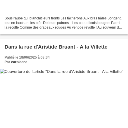
Sous l'aube qui blanchit leurs fronts Les tâcherons Aux bras hâlés Songent,
tout en fauchant les blés De leurs patrons... Les coquelicots bougent Parmi
la récolte Comme des drapeaux rouges Au vent de révolte ! Au souvenir des
gueux défunts, Songent enfin...
Dans la rue d'Aristide Bruant - A la Villette
Publié le 18/06/2025 à 08:34
Par
caroleone