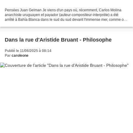
Pensées Juan Gelman Je viens d'un pays où, récemment, Carlos Molina
anarchiste uruguayen et payador (auteur-compositeur-interprète) a été
arrêté à Bahía Blanca dans le sud du sud devant l'immense mer, comme on
dit il a été arrêté par la police Carlos...
Dans la rue d'Aristide Bruant - Philosophe
Publié le 11/06/2025 à 08:14
Par
caroleone