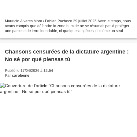
Mauricio Álvares Mora / Fabian Pacheco 29 juillet 2026 Avec le temps, nous
avons compris que défendre la zone humide ne se résumait pas à protéger
une parcelle de terre inondable, ni quelques espèces, ni même un seul
écosystème. Défendre Térraba-Sierpe,...
Chansons censurées de la dictature argentine :
No sé por qué piensas tú
Publié le 17/04/2026 à 12:54
Par
caroleone