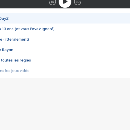
 DayZ
 a 13 ans (et vous l'avez ignoré)
e (littéralement)
im Rayan
 toutes les règles
s les jeux vidéo
us choquant de Rockstar ? - Le scandale BULLY
e plus moche de Steam
du RÊVE tourne au CAUCHEMAR
pendant 8 heures
it… à tort