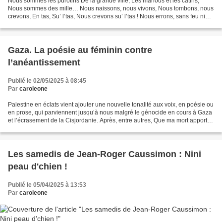
Nous sommes les purotins De la grande ville, Les marlous et les catins,
Nous sommes des mille… Nous naissons, nous vivons, Nous tombons, nous
crevons, En tas, Su’ l’tas, Nous crevons su’ l’tas ! Nous errons, sans feu ni
lieu, Dans la capitale Et nous...
Gaza. La poésie au féminin contre
l’anéantissement
Publié le 02/05/2025 à 08:45
Par
caroleone
Palestine en éclats vient ajouter une nouvelle tonalité aux voix, en poésie ou
en prose, qui parviennent jusqu’à nous malgré le génocide en cours à Gaza
et l’écrasement de la Cisjordanie. Après, entre autres, Que ma mort apporte
l’espoir (Libertalia,...
Les samedis de Jean-Roger Caussimon : Nini
peau d'chien !
Publié le 05/04/2025 à 13:53
Par
caroleone