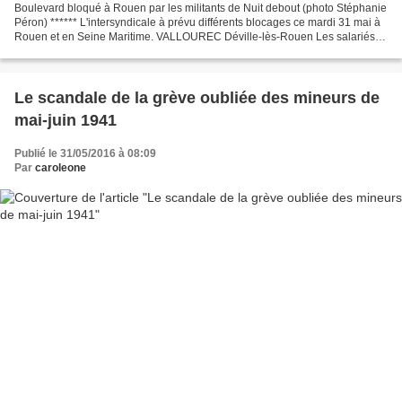
Boulevard bloqué à Rouen par les militants de Nuit debout (photo Stéphanie
Péron) ****** L'intersyndicale à prévu différents blocages ce mardi 31 mai à
Rouen et en Seine Maritime. VALLOUREC Déville-lès-Rouen Les salariés
doivent défiler dans les rues...
Le scandale de la grève oubliée des mineurs de
mai-juin 1941
Publié le 31/05/2016 à 08:09
Par
caroleone