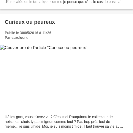
d'être calée en informatique comme je pense que c'est le cas de pas mal
d'entre nous, mais je ne suis pas...
Curieux ou peureux
Publié le 30/05/2016 à 11:26
Par
caroleone
Hé les gars, vous m'avez vu ? C'est moi Rouquinou le collecteur de
noisettes. chuis-ty pas mignon comme tout ? Pas trop près tout de
même.....je suis timide. Moi, je suis moins timide. Il faut trouver sa vie au
milieu de toute cette concurrence.....et...