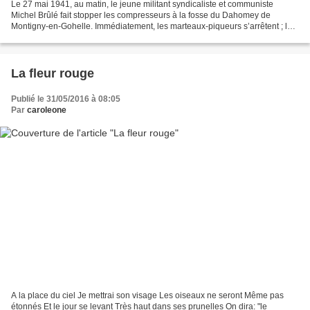
Le 27 mai 1941, au matin, le jeune militant syndicaliste et communiste
Michel Brûlé fait stopper les compresseurs à la fosse du Dahomey de
Montigny-en-Gohelle. Immédiatement, les marteaux-piqueurs s’arrêtent ; les
abatteurs relèvent la tête… Puis des...
La fleur rouge
Publié le 31/05/2016 à 08:05
Par
caroleone
A la place du ciel Je mettrai son visage Les oiseaux ne seront Même pas
étonnés Et le jour se levant Très haut dans ses prunelles On dira: "le