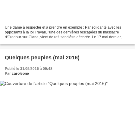
Une dame à respecter et à prendre en exemple : Par solidarité avec les
opposants à la loi Travail, l'une des dernières rescapées du massacre
d'Oradour-sur-Glane, vient de refuser d'être décorée. Le 17 mai dernier,
Camille Senon, 93 ans, recevait un courrier...
Quelques peuples (mai 2016)
Publié le 31/05/2016 à 09:48
Par
caroleone