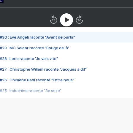
#30 : Eve Angeli raconte "Avant de partir"
#29 : MC Solaar raconte "Bouge de là"
28 : Lorie raconte "Je vais vite"
#27 : Christophe Willem raconte "Jacques a dit"
#26 : Chimène Badi raconte "Entre nous"
#25 : Indochine raconte "3e sexe"
#24 : Zaho raconte "C'est chelou"
#23 : Patrick Bruel raconte "Au café des délices"
#22 : Kyo raconte "Le chemin"