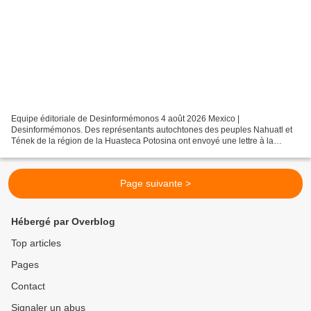
Equipe éditoriale de Desinformémonos 4 août 2026 Mexico |
Desinformémonos. Des représentants autochtones des peuples Nahuatl et
Tének de la région de la Huasteca Potosina ont envoyé une lettre à la
présidente Claudia Sheinbaum exigeant la publication...
Page suivante >
Hébergé par Overblog
Top articles
Pages
Contact
Signaler un abus