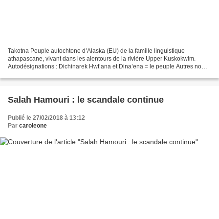
Takotna Peuple autochtone d’Alaska (EU) de la famille linguistique
athapascane, vivant dans les alentours de la rivière Upper Kuskokwim.
Autodésignations : Dichinarek Hwt’ana et Dina’ena = le peuple Autres noms
: Kolchan, Goltsan, Tundra Kolosh, Mc Grath...
Salah Hamouri : le scandale continue
Publié le 27/02/2018 à 13:12
Par
caroleone