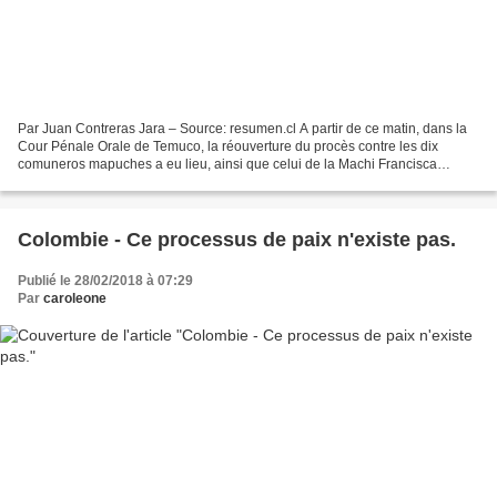
Par Juan Contreras Jara – Source: resumen.cl A partir de ce matin, dans la
Cour Pénale Orale de Temuco, la réouverture du procès contre les dix
comuneros mapuches a eu lieu, ainsi que celui de la Machi Francisca
Linconao, accusés d'un incendie terroriste...
Colombie - Ce processus de paix n'existe pas.
Publié le 28/02/2018 à 07:29
Par
caroleone