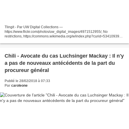
Tlingit - Par UW Digital Collections —
https://www.flickr.com/photos/uw_digital_images/4971512955/, No
restrictions, https://commons.wikimedia.org/w/index.php?curid=53410939
L’Alaska est situé à l’extrême nord-ouest du Canada, près de l’océan
Pacifique,dont...
Chili - Avocate du cas Luchsinger Mackay : Il n'y
a pas de nouveaux antécédents de la part du
procureur général
Publié le 28/02/2018 à 07:33
Par
caroleone