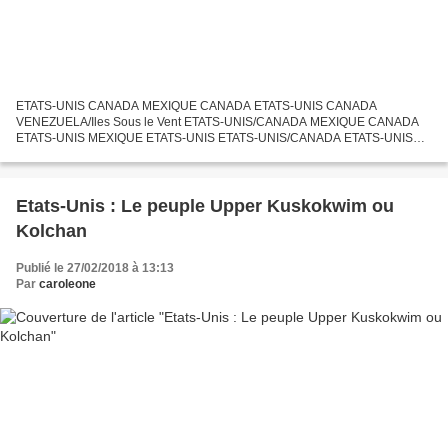
ETATS-UNIS CANADA MEXIQUE CANADA ETATS-UNIS CANADA
VENEZUELA/Iles Sous le Vent ETATS-UNIS/CANADA MEXIQUE CANADA
ETATS-UNIS MEXIQUE ETATS-UNIS ETATS-UNIS/CANADA ETATS-UNIS
Par George Catlin — http://americanart.si.edu/search/search_artworks1.cfm?
StartRow=1&format=long&db=all&LastName=&FirstName=&Title=&Accessio
n=1985.66.279&Keyword=,...
Etats-Unis : Le peuple Upper Kuskokwim ou
Kolchan
Publié le 27/02/2018 à 13:13
Par
caroleone