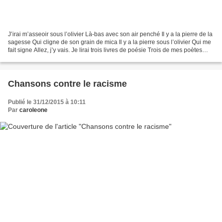
J’irai m’asseoir sous l’olivier Là-bas avec son air penché Il y a la pierre de la
sagesse Qui cligne de son grain de mica Il y a la pierre sous l’olivier Qui me
fait signe Allez, j’y vais. Je lirai trois livres de poésie Trois de mes poètes
préférés Assise,...
Chansons contre le racisme
Publié le 31/12/2015 à 10:11
Par
caroleone