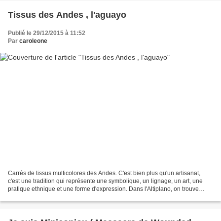
Tissus des Andes , l'aguayo
Publié le 29/12/2015 à 11:52
Par
caroleone
Carrés de tissus multicolores des Andes. C'est bien plus qu'un artisanat,
c'est une tradition qui représente une symbolique, un lignage, un art, une
pratique ethnique et une forme d'expression. Dans l'Altiplano, on trouve
l'aguayo, un tissu artisanat...