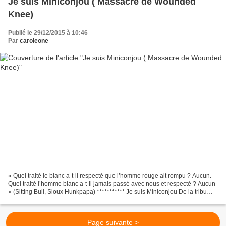
Je suis Miniconjou ( Massacre de Wounded
Knee)
Publié le 29/12/2015 à 10:46
Par
caroleone
« Quel traité le blanc a-t-il respecté que l’homme rouge ait rompu ? Aucun.
Quel traité l’homme blanc a-t-il jamais passé avec nous et respecté ? Aucun
» (Sitting Bull, Sioux Hunkpapa) *********** Je suis Miniconjou De la tribu
des Lakotas Aussi sacrée...
Page suivante >