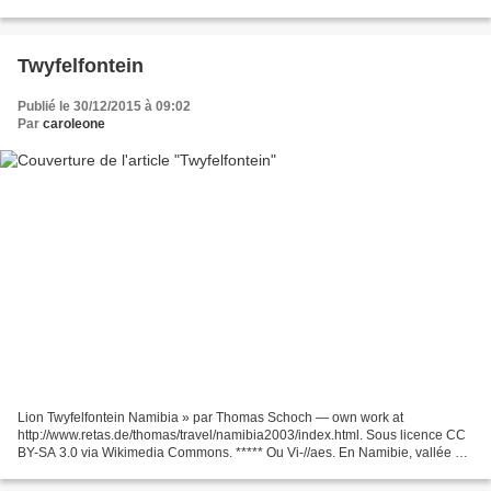
peuple Ch'ol ont habité l'ejido...
Twyfelfontein
Publié le 30/12/2015 à 09:02
Par
caroleone
Lion Twyfelfontein Namibia » par Thomas Schoch — own work at
http://www.retas.de/thomas/travel/namibia2003/index.html. Sous licence CC
BY-SA 3.0 via Wikimedia Commons. ***** Ou Vi-//aes. En Namibie, vallée de
Damaraland. Dans la région Cunene se trouve...