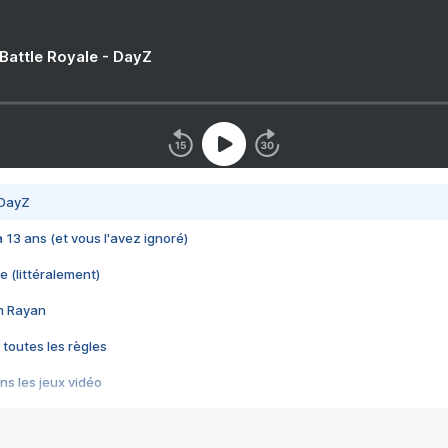
 Battle Royale - DayZ
 DayZ
 a 13 ans (et vous l'avez ignoré)
e (littéralement)
im Rayan
 toutes les règles
s les jeux vidéo
us choquant de Rockstar ? - Le scandale BULLY