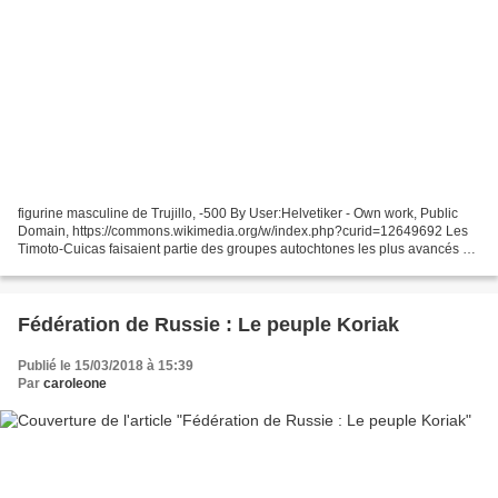
figurine masculine de Trujillo, -500 By User:Helvetiker - Own work, Public
Domain, https://commons.wikimedia.org/w/index.php?curid=12649692 Les
Timoto-Cuicas faisaient partie des groupes autochtones les plus avancés du
territoire actuel du Venezuela (Mérida,...
Fédération de Russie : Le peuple Koriak
Publié le 15/03/2018 à 15:39
Par
caroleone