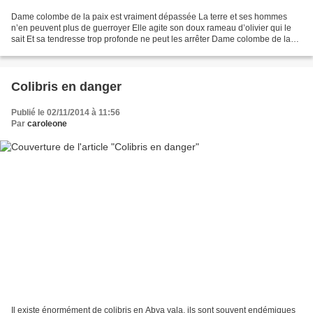
Dame colombe de la paix est vraiment dépassée La terre et ses hommes
n’en peuvent plus de guerroyer Elle agite son doux rameau d’olivier qui le
sait Et sa tendresse trop profonde ne peut les arrêter Dame colombe de la
paix la retraite a sonné Auprès du...
Colibris en danger
Publié le 02/11/2014 à 11:56
Par
caroleone
Il existe énormément de colibris en Abya yala, ils sont souvent endémiques