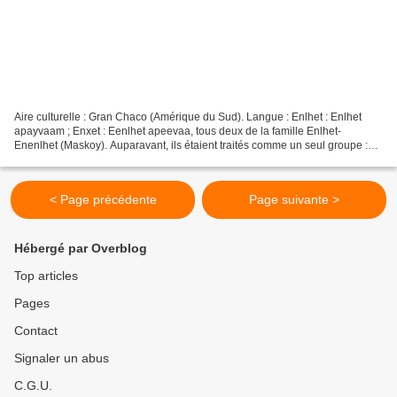
Aire culturelle : Gran Chaco (Amérique du Sud). Langue : Enlhet : Enlhet
apayvaam ; Enxet : Eenlhet apeevaa, tous deux de la famille Enlhet-
Enenlhet (Maskoy). Auparavant, ils étaient traités comme un seul groupe :
les indiens Lengua. Les travaux d'Ernesto...
< Page précédente
Page suivante >
Hébergé par Overblog
Top articles
Pages
Contact
Signaler un abus
C.G.U.