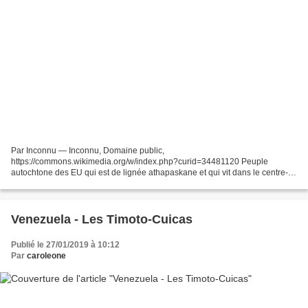
Par Inconnu — Inconnu, Domaine public,
https://commons.wikimedia.org/w/index.php?curid=34481120 Peuple
autochtone des EU qui est de lignée athapaskane et qui vit dans le centre-
sud du Nouveau-Mexique. Le nom : le mot « apachu » viendrait du zuñi qui
veut...
Venezuela - Les Timoto-Cuicas
Publié le 27/01/2019 à 10:12
Par
caroleone