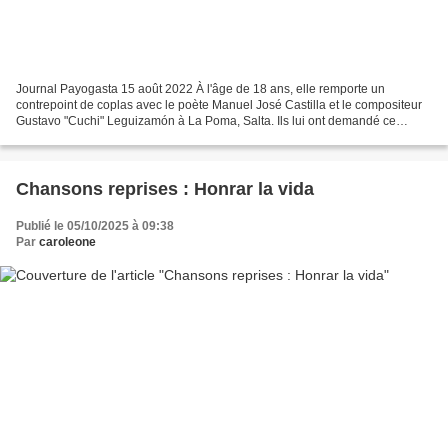
Journal Payogasta 15 août 2022 À l'âge de 18 ans, elle remporte un
contrepoint de coplas avec le poète Manuel José Castilla et le compositeur
Gustavo "Cuchi" Leguizamón à La Poma, Salta. Ils lui ont demandé ce
qu'elle voulait en échange de gagner ce jeu...
Chansons reprises : Honrar la vida
Publié le 05/10/2025 à 09:38
Par
caroleone