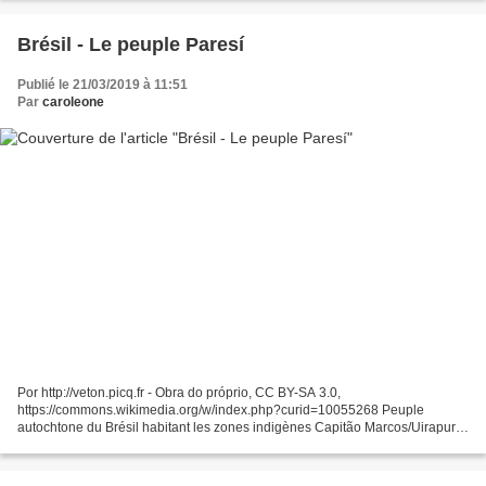
Brésil - Le peuple Paresí
Publié le 21/03/2019 à 11:51
Par
caroleone
Por http://veton.picq.fr - Obra do próprio, CC BY-SA 3.0,
https://commons.wikimedia.org/w/index.php?curid=10055268 Peuple
autochtone du Brésil habitant les zones indigènes Capitão Marcos/Uirapuru,
Estaçaõ Parecís, Estivadinho, Figueiras, Juininha, Rio...