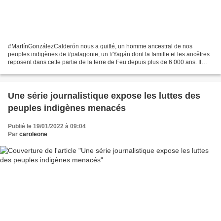
#MartínGonzálezCalderón nous a quitté, un homme ancestral de nos
peuples indigènes de #patagonie, un #Yagán dont la famille et les ancêtres
reposent dans cette partie de la terre de Feu depuis plus de 6 000 ans. Il
nous a laissé ce marin du Cap Horn,...
Une série journalistique expose les luttes des
peuples indigènes menacés
Publié le 19/01/2022 à 09:04
Par
caroleone