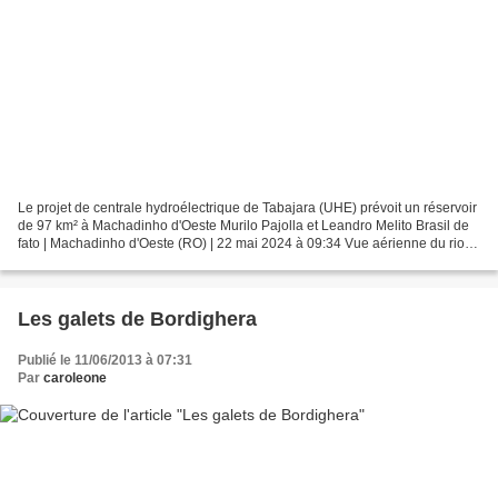
Le projet de centrale hydroélectrique de Tabajara (UHE) prévoit un réservoir
de 97 km² à Machadinho d'Oeste Murilo Pajolla et Leandro Melito Brasil de
fato | Machadinho d'Oeste (RO) | 22 mai 2024 à 09:34 Vue aérienne du rio
Marmelos, dans la TI Tenharim...
Les galets de Bordighera
Publié le 11/06/2013 à 07:31
Par
caroleone