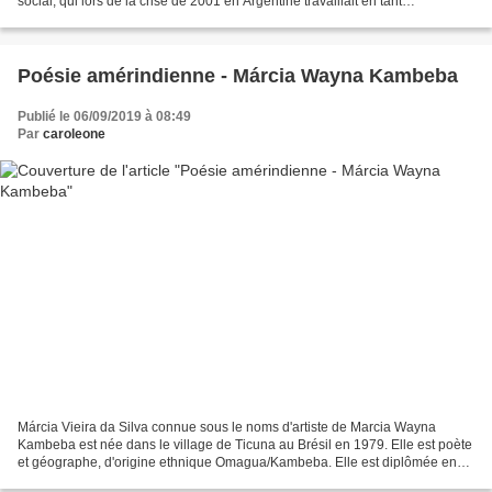
social, qui lors de la crise de 2001 en Argentine travaillait en tant
qu'assistant dans une cantine scolaire...
Poésie amérindienne - Márcia Wayna Kambeba
Publié le 06/09/2019 à 08:49
Par
caroleone
Márcia Vieira da Silva connue sous le noms d'artiste de Marcia Wayna
Kambeba est née dans le village de Ticuna au Brésil en 1979. Elle est poète
et géographe, d'origine ethnique Omagua/Kambeba. Elle est diplômée en
géographie de l'Université de l'état...