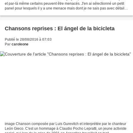
et par-là même certains peuvent être menacés. J'en ai sélectionné un petit
panel pour lesquels il y a une menace mais dont je ne sais pas avec détail
de quoi elle relève exactement....
Chansons reprises : El ángel de la bicicleta
Publié le 28/08/2016 à 07:03
Par
caroleone
image Chanson composée par Luis Gurevitch et interprétée par le chanteur
León Gieco. C'est un hommage à Claudio Pocho Lepratti, un jeune activiste