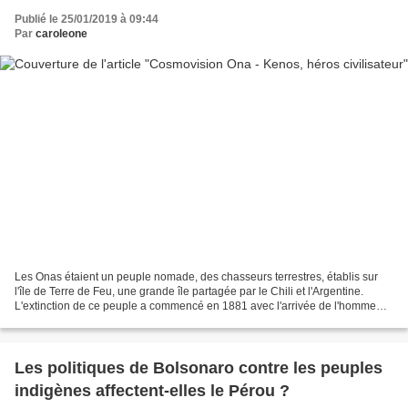
Publié le 25/01/2019 à 09:44
Par
caroleone
Les Onas étaient un peuple nomade, des chasseurs terrestres, établis sur
l'île de Terre de Feu, une grande île partagée par le Chili et l'Argentine.
L'extinction de ce peuple a commencé en 1881 avec l'arrivée de l'homme
blanc après la découverte de l'or...
Les politiques de Bolsonaro contre les peuples
indigènes affectent-elles le Pérou ?