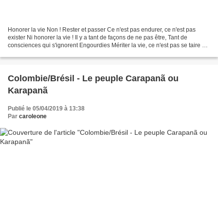
Honorer la vie Non ! Rester et passer Ce n'est pas endurer, ce n'est pas
exister Ni honorer la vie ! Il y a tant de façons de ne pas être, Tant de
consciences qui s'ignorent Engourdies Mériter la vie, ce n'est pas se taire et
consentir, Tant d'injustices...
Colombie/Brésil - Le peuple Carapanã ou
Karapanã
Publié le 05/04/2019 à 13:38
Par
caroleone