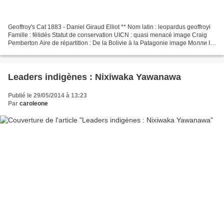
Geoffroy's Cat 1883 - Daniel Giraud Elliot ** Nom latin : leopardus geoffroyi
Famille : félidés Statut de conservation UICN : quasi menacé image Craig
Pemberton Aire de répartition : De la Bolivie à la Patagonie image Молли Il
a un pelage de couleur jaune...
Leaders indigènes : Nixiwaka Yawanawa
Publié le 29/05/2014 à 13:23
Par
caroleone