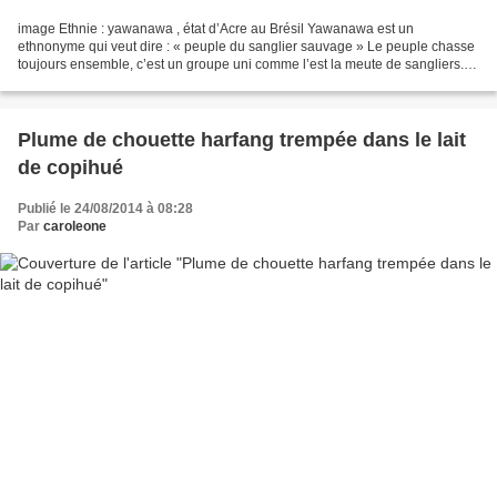
image Ethnie : yawanawa , état d’Acre au Brésil Yawanawa est un
ethnonyme qui veut dire : « peuple du sanglier sauvage » Le peuple chasse
toujours ensemble, c’est un groupe uni comme l’est la meute de sangliers.
Nixiwaka fait partie de cette ethnie, il...
Plume de chouette harfang trempée dans le lait
de copihué
Publié le 24/08/2014 à 08:28
Par
caroleone