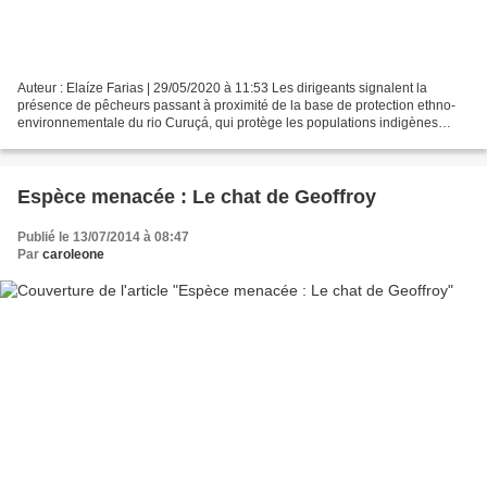
Auteur : Elaíze Farias | 29/05/2020 à 11:53 Les dirigeants signalent la
présence de pêcheurs passant à proximité de la base de protection ethno-
environnementale du rio Curuçá, qui protège les populations indigènes
isolées. Manaus (AM) - Isolés dans leurs...
Espèce menacée : Le chat de Geoffroy
Publié le 13/07/2014 à 08:47
Par
caroleone