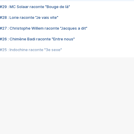
#29 : MC Solaar raconte "Bouge de là"
28 : Lorie raconte "Je vais vite"
#27 : Christophe Willem raconte "Jacques a dit"
#26 : Chimène Badi raconte "Entre nous"
#25 : Indochine raconte "3e sexe"
#24 : Zaho raconte "C'est chelou"
#23 : Patrick Bruel raconte "Au café des délices"
#22 : Kyo raconte "Le chemin"
#21 : Nolwenn Leroy raconte "Cassé"
#20 : Patrick Hernandez raconte "Born to be alive"
#19 : Lorie raconte "Près de moi"
#18 : Michael Jones raconte "A nos actes manqués" (avec Jean-Jacque