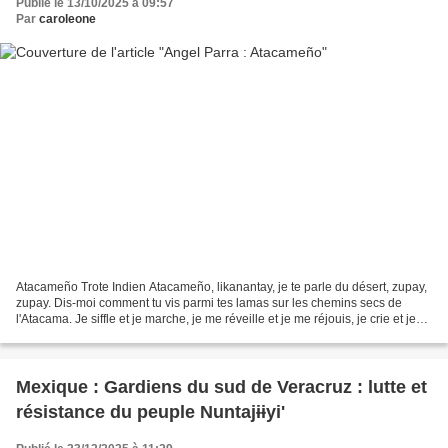
Publié le 13/10/2025 à 09:57
Par
caroleone
Atacameño Trote Indien Atacameño, likanantay, je te parle du désert, zupay,
zupay. Dis-moi comment tu vis parmi tes lamas sur les chemins secs de
l'Atacama. Je siffle et je marche, je me réveille et je me réjouis, je crie et je
souris, je viens et je...
Mexique : Gardiens du sud de Veracruz : lutte et
résistance du peuple Nuntajɨɨyi'