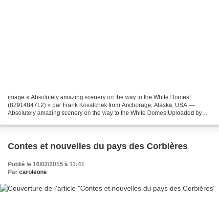
image « Absolutely amazing scenery on the way to the White Domes!
(8291484712) » par Frank Kovalchek from Anchorage, Alaska, USA —
Absolutely amazing scenery on the way to the White Domes!Uploaded by
russavia. Sous licence CC BY 2.0 via Wikimedia Commons...
Contes et nouvelles du pays des Corbières
Publié le 16/02/2015 à 11:41
Par
caroleone