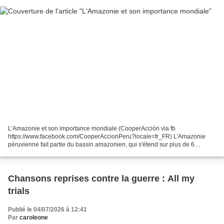
L'Amazonie et son importance mondiale (CooperAcción via fb
https://www.facebook.com/CooperAccionPeru?locale=fr_FR) L'Amazonie
péruvienne fait partie du bassin amazonien, qui s'étend sur plus de 6
millions de km² et couvre 9 pays. C'est l'un des écosystèmes...
Chansons reprises contre la guerre : All my
trials
Publié le 04/07/2026 à 12:41
Par
caroleone