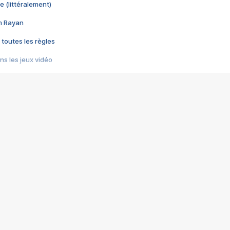
e (littéralement)
im Rayan
 toutes les règles
s les jeux vidéo
us choquant de Rockstar ? - Le scandale BULLY
e plus moche de Steam
du RÊVE tourne au CAUCHEMAR
pendant 8 heures
it… à tort
umiliés par un jeu vidéo
ire - Final Fantasy 8
ti un empire - Age of Empires
story DOFUS