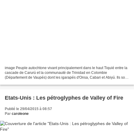
image Peuple autochtone vivant principalement dans le haut Tiquié entre la
cascade de Carurú et la communauté de Trinidad en Colombie
(Département de Vaupés) dont les igarapés d'Onsa, Cabari et Abiyú. Ils sont
également présents dans le tronçon du fleuve...
Etats-Unis : Les pétroglyphes de Valley of Fire
Publié le 29/04/2015 à 08:57
Par
caroleone