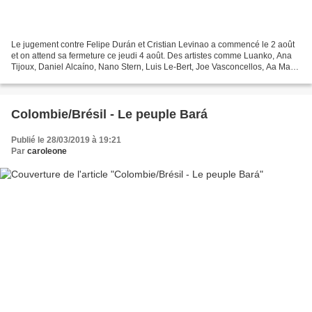
Le jugement contre Felipe Durán et Cristian Levinao a commencé le 2 août
et on attend sa fermeture ce jeudi 4 août. Des artistes comme Luanko, Ana
Tijoux, Daniel Alcaíno, Nano Stern, Luis Le-Bert, Joe Vasconcellos, Aa Marie
Gazmuri, à côté des groupes...
Colombie/Brésil - Le peuple Bará
Publié le 28/03/2019 à 19:21
Par
caroleone