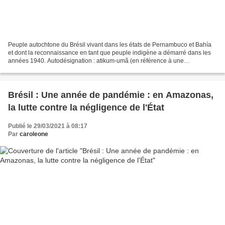
Peuple autochtone du Brésil vivant dans les états de Pernambuco et Bahía
et dont la reconnaissance en tant que peuple indigène a démarré dans les
années 1940. Autodésignation : atikum-umã (en référence à une
ascendance umã qui serait le « plus vieil indien...
Brésil : Une année de pandémie : en Amazonas,
la lutte contre la négligence de l'État
Publié le 29/03/2021 à 08:17
Par
caroleone