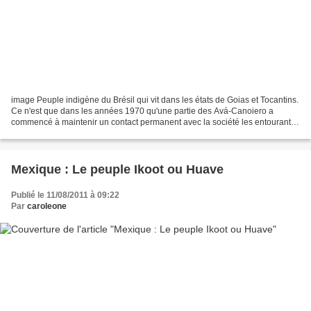
image Peuple indigène du Brésil qui vit dans les états de Goias et Tocantins.
Ce n'est que dans les années 1970 qu'une partie des Avá-Canoiero a
commencé à maintenir un contact permanent avec la société les entourant.
Certains groupes sont restés isolés....
Mexique : Le peuple Ikoot ou Huave
Publié le 11/08/2011 à 09:22
Par
caroleone