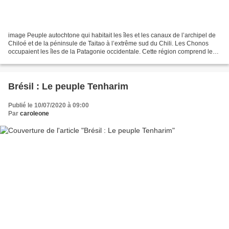
image Peuple autochtone qui habitait les îles et les canaux de l’archipel de
Chiloé et de la péninsule de Taitao à l’extrême sud du Chili. Les Chonos
occupaient les îles de la Patagonie occidentale. Cette région comprend les
archipels de Chiloé et "Chono"...
Brésil : Le peuple Tenharim
Publié le 10/07/2020 à 09:00
Par
caroleone