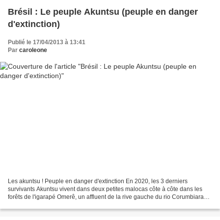
Brésil : Le peuple Akuntsu (peuple en danger
d'extinction)
Publié le 17/04/2013 à 13:41
Par
caroleone
Les akuntsu ! Peuple en danger d'extinction En 2020, les 3 derniers
survivants Akuntsu vivent dans deux petites malocas côte à côte dans les
forêts de l'igarapé Omerê, un affluent de la rive gauche du rio Corumbiara
dans le sud-ouest du Rondônia. Localisation...