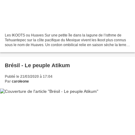
Les IKOOTS ou Huaves Sur une petite île dans la lagune de l’isthme de
Tehuantepec sur la côte pacifique du Mexique vivent les Ikoot plus connus
sous le nom de Huaves. Un cordon ombilical relie en saison sèche la terre
ferme du côté d’Alvaro Obregón. Je...
Brésil - Le peuple Atikum
Publié le 21/03/2020 à 17:04
Par
caroleone