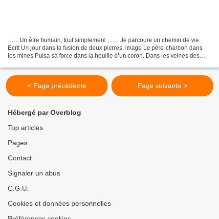
……Un être humain, tout simplement …… Je parcoure un chemin de vie
Ecrit Un jour dans la fusion de deux pierres. image Le père-charbon dans
les mines Puisa sa force dans la houille d’un coron. Dans les veines des
enfants De mineurs Toujours coule un sang...
< Page précédente
Page suivante >
Hébergé par Overblog
Top articles
Pages
Contact
Signaler un abus
C.G.U.
Cookies et données personnelles
Préférences cookies