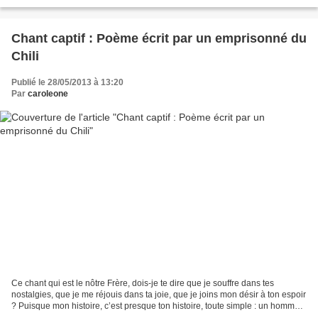
phénomènes naturels. Ce sont aussi des...
Chant captif : Poème écrit par un emprisonné du
Chili
Publié le 28/05/2013 à 13:20
Par
caroleone
Ce chant qui est le nôtre Frère, dois-je te dire que je souffre dans tes
nostalgies, que je me réjouis dans ta joie, que je joins mon désir à ton espoir
? Puisque mon histoire, c’est presque ton histoire, toute simple : un homme,
une femme, une usine,...