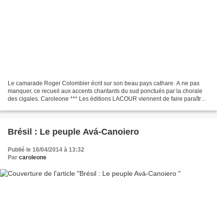
Le camarade Roger Colombier écrit sur son beau pays cathare. A ne pas
manquer, ce recueil aux accents chantants du sud ponctués par la chorale
des cigales. Caroleone *** Les éditions LACOUR viennent de faire paraître
Contes et nouvelles du pays des Corbières,...
Brésil : Le peuple Avá-Canoiero
Publié le 16/04/2014 à 13:32
Par
caroleone