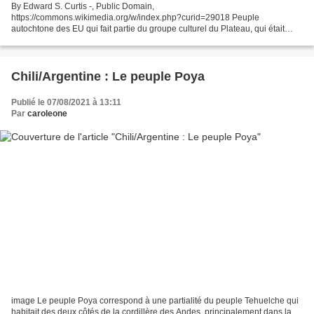
By Edward S. Curtis -, Public Domain,
https://commons.wikimedia.org/w/index.php?curid=29018 Peuple
autochtone des EU qui fait partie du groupe culturel du Plateau, qui était
proche des Klickitat, des Nez Percés, des Walla Walla, des Yakama. C'était
un...
Chili/Argentine : Le peuple Poya
Publié le 07/08/2021 à 13:11
Par
caroleone
image Le peuple Poya correspond à une partialité du peuple Tehuelche qui
habitait des deux côtés de la cordillère des Andes, principalement dans la