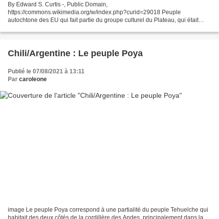
By Edward S. Curtis -, Public Domain,
https://commons.wikimedia.org/w/index.php?curid=29018 Peuple
autochtone des EU qui fait partie du groupe culturel du Plateau, qui était
proche des Klickitat, des Nez Percés, des Walla Walla, des Yakama. C'était
un...
Chili/Argentine : Le peuple Poya
Publié le 07/08/2021 à 13:11
Par
caroleone
image Le peuple Poya correspond à une partialité du peuple Tehuelche qui
habitait des deux côtés de la cordillère des Andes, principalement dans la