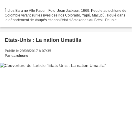
Índios Bara no Alto Papuri. Foto: Jean Jackson, 1969. Peuple autochtone de
Colombie vivant sur les rives des rios Colorado, Yapú, Macucú, Tiquié dans
le département de Vaupés et dans l'état d'Amazonas au Brésil. Peuple
composé de phratries exogamiques...
Etats-Unis : La nation Umatilla
Publié le 29/08/2017 à 07:35
Par
caroleone