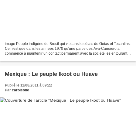
image Peuple indigène du Brésil qui vit dans les états de Goias et Tocantins.
Ce n'est que dans les années 1970 qu'une partie des Avá-Canoiero a
commencé à maintenir un contact permanent avec la société les entourant.
Certains groupes sont restés isolés....
Mexique : Le peuple Ikoot ou Huave
Publié le 11/08/2011 à 09:22
Par
caroleone