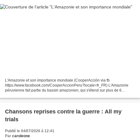
L'Amazonie et son importance mondiale (CooperAcción via fb
https://www.facebook.com/CooperAccionPeru?locale=fr_FR) L'Amazonie
péruvienne fait partie du bassin amazonien, qui s'étend sur plus de 6
millions de km² et couvre 9 pays. C'est l'un des écosystèmes...
Chansons reprises contre la guerre : All my
trials
Publié le 04/07/2026 à 12:41
Par
caroleone