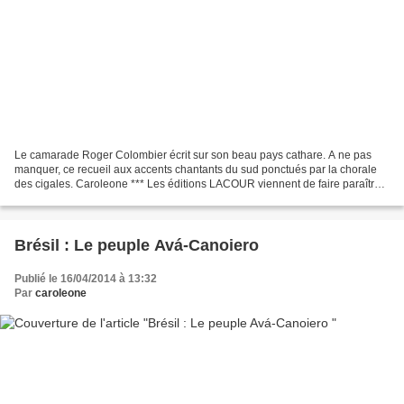
Le camarade Roger Colombier écrit sur son beau pays cathare. A ne pas
manquer, ce recueil aux accents chantants du sud ponctués par la chorale
des cigales. Caroleone *** Les éditions LACOUR viennent de faire paraître
Contes et nouvelles du pays des Corbières,...
Brésil : Le peuple Avá-Canoiero
Publié le 16/04/2014 à 13:32
Par
caroleone