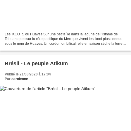
Les IKOOTS ou Huaves Sur une petite île dans la lagune de l’isthme de
Tehuantepec sur la côte pacifique du Mexique vivent les Ikoot plus connus
sous le nom de Huaves. Un cordon ombilical relie en saison sèche la terre
ferme du côté d’Alvaro Obregón. Je...
Brésil - Le peuple Atikum
Publié le 21/03/2020 à 17:04
Par
caroleone