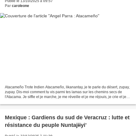
Publié le 13/10/2025 à 09:57
Par
caroleone
Atacameño Trote Indien Atacameño, likanantay, je te parle du désert, zupay,
zupay. Dis-moi comment tu vis parmi tes lamas sur les chemins secs de
l'Atacama. Je siffle et je marche, je me réveille et je me réjouis, je crie et je
souris, je viens et je...
Mexique : Gardiens du sud de Veracruz : lutte et
résistance du peuple Nuntajɨɨyi'