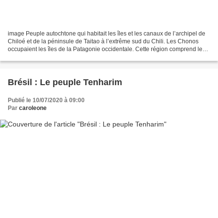
image Peuple autochtone qui habitait les îles et les canaux de l’archipel de
Chiloé et de la péninsule de Taitao à l’extrême sud du Chili. Les Chonos
occupaient les îles de la Patagonie occidentale. Cette région comprend les
archipels de Chiloé et "Chono"...
Brésil : Le peuple Tenharim
Publié le 10/07/2020 à 09:00
Par
caroleone