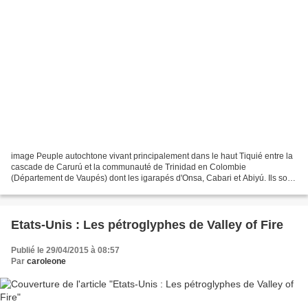
image Peuple autochtone vivant principalement dans le haut Tiquié entre la
cascade de Carurú et la communauté de Trinidad en Colombie
(Département de Vaupés) dont les igarapés d'Onsa, Cabari et Abiyú. Ils sont
également présents dans le tronçon du fleuve...
Etats-Unis : Les pétroglyphes de Valley of Fire
Publié le 29/04/2015 à 08:57
Par
caroleone