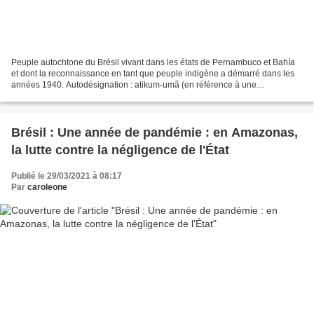
Peuple autochtone du Brésil vivant dans les états de Pernambuco et Bahía
et dont la reconnaissance en tant que peuple indigène a démarré dans les
années 1940. Autodésignation : atikum-umã (en référence à une
ascendance umã qui serait le « plus vieil indien...
Brésil : Une année de pandémie : en Amazonas,
la lutte contre la négligence de l'État
Publié le 29/03/2021 à 08:17
Par
caroleone