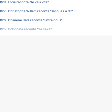
28 : Lorie raconte "Je vais vite"
#27 : Christophe Willem raconte "Jacques a dit"
#26 : Chimène Badi raconte "Entre nous"
#25 : Indochine raconte "3e sexe"
#24 : Zaho raconte "C'est chelou"
#23 : Patrick Bruel raconte "Au café des délices"
#22 : Kyo raconte "Le chemin"
#21 : Nolwenn Leroy raconte "Cassé"
#20 : Patrick Hernandez raconte "Born to be alive"
#19 : Lorie raconte "Près de moi"
#18 : Michael Jones raconte "A nos actes manqués" (avec Jean-Jacque
#17 : Khaled raconte "Aïcha"
#16 : Corneille raconte "Parce qu'on vient de loin"