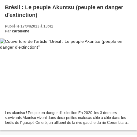
Brésil : Le peuple Akuntsu (peuple en danger
d'extinction)
Publié le 17/04/2013 à 13:41
Par
caroleone
Les akuntsu ! Peuple en danger d'extinction En 2020, les 3 derniers
survivants Akuntsu vivent dans deux petites malocas côte à côte dans les
forêts de l'igarapé Omerê, un affluent de la rive gauche du rio Corumbiara
dans le sud-ouest du Rondônia. Localisation...