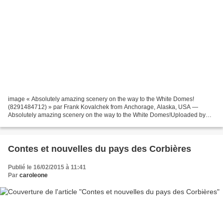
image « Absolutely amazing scenery on the way to the White Domes!
(8291484712) » par Frank Kovalchek from Anchorage, Alaska, USA —
Absolutely amazing scenery on the way to the White Domes!Uploaded by
russavia. Sous licence CC BY 2.0 via Wikimedia Commons...
Contes et nouvelles du pays des Corbières
Publié le 16/02/2015 à 11:41
Par
caroleone