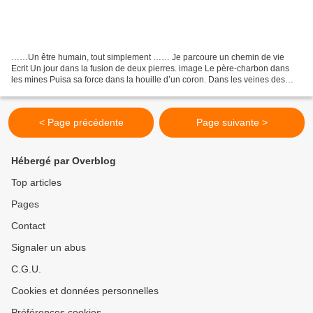
……Un être humain, tout simplement …… Je parcoure un chemin de vie
Ecrit Un jour dans la fusion de deux pierres. image Le père-charbon dans
les mines Puisa sa force dans la houille d’un coron. Dans les veines des
enfants De mineurs Toujours coule un sang...
< Page précédente
Page suivante >
Hébergé par Overblog
Top articles
Pages
Contact
Signaler un abus
C.G.U.
Cookies et données personnelles
Préférences cookies