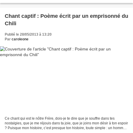
phénomènes naturels. Ce sont aussi des...
Chant captif : Poème écrit par un emprisonné du
Chili
Publié le 28/05/2013 à 13:20
Par
caroleone
Ce chant qui est le nôtre Frère, dois-je te dire que je souffre dans tes
nostalgies, que je me réjouis dans ta joie, que je joins mon désir à ton espoir
? Puisque mon histoire, c’est presque ton histoire, toute simple : un homme,
une femme, une usine,...