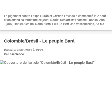
Le jugement contre Felipe Durán et Cristian Levinao a commencé le 2 août
et on attend sa fermeture ce jeudi 4 août. Des artistes comme Luanko, Ana
Tijoux, Daniel Alcaíno, Nano Stern, Luis Le-Bert, Joe Vasconcellos, Aa Marie
Gazmuri, à côté des groupes...
Colombie/Brésil - Le peuple Bará
Publié le 28/03/2019 à 19:21
Par
caroleone