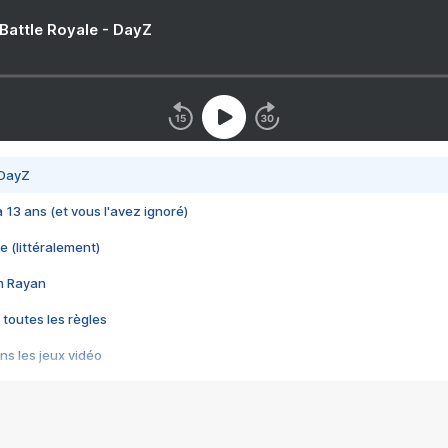
 Battle Royale - DayZ
 DayZ
 a 13 ans (et vous l'avez ignoré)
e (littéralement)
im Rayan
 toutes les règles
s les jeux vidéo
us choquant de Rockstar ? - Le scandale BULLY
e plus moche de Steam