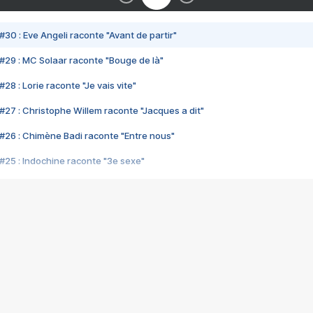
#30 : Eve Angeli raconte "Avant de partir"
#29 : MC Solaar raconte "Bouge de là"
28 : Lorie raconte "Je vais vite"
#27 : Christophe Willem raconte "Jacques a dit"
#26 : Chimène Badi raconte "Entre nous"
#25 : Indochine raconte "3e sexe"
#24 : Zaho raconte "C'est chelou"
#23 : Patrick Bruel raconte "Au café des délices"
#22 : Kyo raconte "Le chemin"
#21 : Nolwenn Leroy raconte "Cassé"
#20 : Patrick Hernandez raconte "Born to be alive"
#19 : Lorie raconte "Près de moi"