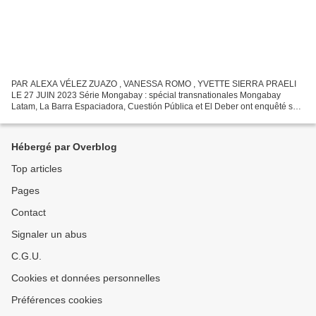
PAR ALEXA VÉLEZ ZUAZO , VANESSA ROMO , YVETTE SIERRA PRAELI
LE 27 JUIN 2023 Série Mongabay : spécial transnationales Mongabay
Latam, La Barra Espaciadora, Cuestión Pública et El Deber ont enquêté sur
les impacts de l'activité pétrolière en Équateur, en...
Hébergé par Overblog
Top articles
Pages
Contact
Signaler un abus
C.G.U.
Cookies et données personnelles
Préférences cookies