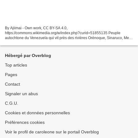
By Ajiimai - Own work, CC BY-SA 4.0,
https://commons.wikimedia.org/w/index.php?curid=51855135 Peuple
autochtone du Venezuela qui vit près des rivières Orénoque, Sinaruco, Meta
et Apure dans les états d'Amazonas et Apure. Autres noms : llaruro, yaruru,...
Hébergé par Overblog
Top articles
Pages
Contact
Signaler un abus
C.G.U.
Cookies et données personnelles
Préférences cookies
Voir le profil de caroleone sur le portail Overblog