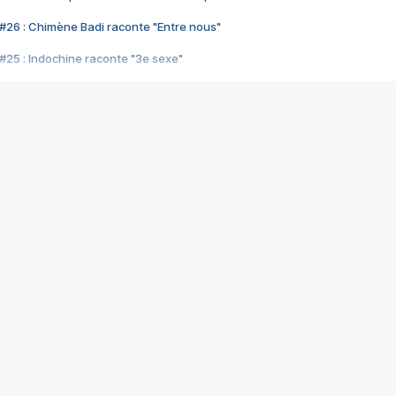
#26 : Chimène Badi raconte "Entre nous"
#25 : Indochine raconte "3e sexe"
#24 : Zaho raconte "C'est chelou"
#23 : Patrick Bruel raconte "Au café des délices"
#22 : Kyo raconte "Le chemin"
#21 : Nolwenn Leroy raconte "Cassé"
#20 : Patrick Hernandez raconte "Born to be alive"
#19 : Lorie raconte "Près de moi"
#18 : Michael Jones raconte "A nos actes manqués" (avec Jean-Jacque
#17 : Khaled raconte "Aïcha"
#16 : Corneille raconte "Parce qu'on vient de loin"
#15 : Indochine raconte "L'aventurier"