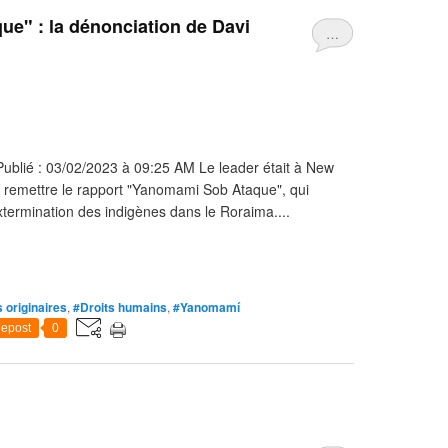
ue" : la dénonciation de Davi
…
blié : 03/02/2023 à 09:25 AM Le leader était à New
r remettre le rapport "Yanomami Sob Ataque", qui
xtermination des indigènes dans le Roraima....
 originaires
,
#Droits humains
,
#Yanomamí
epost
0