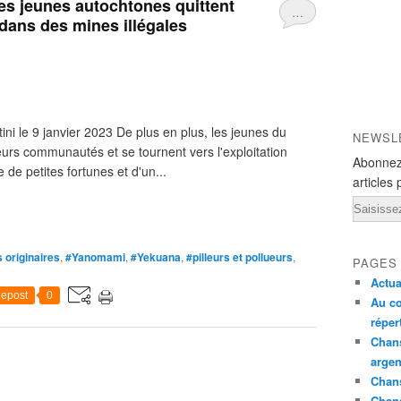
les jeunes autochtones quittent
…
r dans des mines illégales
ini le 9 janvier 2023 De plus en plus, les jeunes du
NEWSL
eurs communautés et se tournent vers l'exploitation
Abonnez
e de petites fortunes et d'un...
articles 
Email
 originaires
,
#Yanomami
,
#Yekuana
,
#pilleurs et pollueurs
,
PAGES
Actua
epost
0
Au co
réper
Chans
argen
Chans
Chan