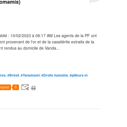
nomamís)
blié : 10/02/2023 à 08:17 AM Les agents de la PF ont
 provenant de l'or et de la cassitérite extraits de la
nt rendus au domicile de Vanda...
ires
,
#Brésil
,
#Yanomami
,
#Droits humains
,
#pilleurs et
epost
0