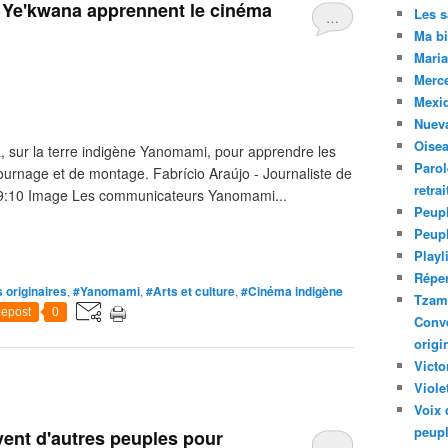
s Ye'kwana apprennent le cinéma
Les 
…
Ma bi
Maria
Merc
Mexiq
Nuev
Oise
 sur la terre indigène Yanomami, pour apprendre les
Parol
tournage et de montage. Fabrício Araújo - Journaliste de
retra
09:10 Image Les communicateurs Yanomami...
Peupl
Peup
Playl
Réper
 originaires
,
#Yanomami
,
#Arts et culture
,
#Cinéma indigène
Tzam.
epost
0
Conve
origi
Victo
Viole
Voix 
peupl
vent d'autres peuples pour
…