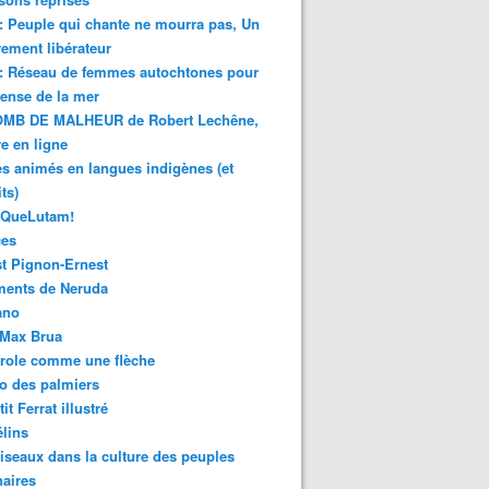
 : Peuple qui chante ne mourra pas, Un
ment libérateur
 : Réseau de femmes autochtones pour
fense de la mer
MB DE MALHEUR de Robert Lechêne,
re en ligne
s animés en langues indigènes (et
ts)
sQueLutam!
ces
t Pignon-Ernest
ments de Neruda
ano
-Max Brua
role comme une flèche
o des palmiers
it Ferrat illustré
élins
iseaux dans la culture des peuples
naires