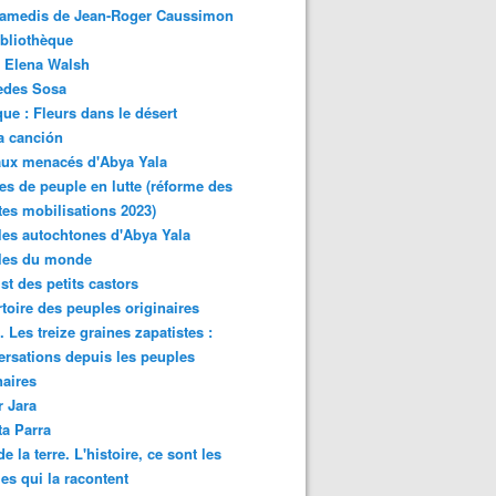
samedis de Jean-Roger Caussimon
bliothèque
 Elena Walsh
edes Sosa
ue : Fleurs dans le désert
a canción
aux menacés d'Abya Yala
es de peuple en lutte (réforme des
ites mobilisations 2023)
es autochtones d'Abya Yala
les du monde
ist des petits castors
toire des peuples originaires
 Les treize graines zapatistes :
rsations depuis les peuples
naires
r Jara
ta Parra
de la terre. L'histoire, ce sont les
es qui la racontent