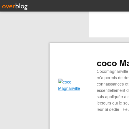
coco Ma
Cocomagnanville 
m'a permis de dev
connaissances et 
essentiellement d
suis appliquée à 
lecteurs qui le s
leur ai dédié : P