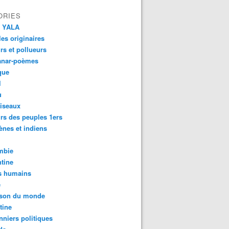
ORIES
 YALA
es originaires
urs et pollueurs
anar-poèmes
que
l
u
iseaux
rs des peuples 1ers
ènes et indiens
mbie
tine
s humains
é
son du monde
tine
nniers politiques