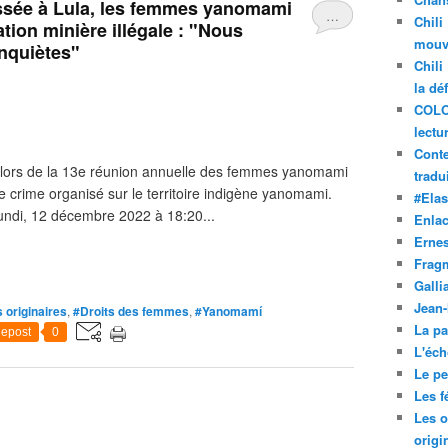
ressée à Lula, les femmes yanomami
…
Chili
ation minière illégale : "Nous
mouve
nquiètes"
Chili
la dé
COLO
lectu
Conte
s lors de la 13e réunion annuelle des femmes yanomami
tradui
le crime organisé sur le territoire indigène yanomami.
#Ela
 Lundi, 12 décembre 2022 à 18:20...
Enla
Ernes
Frag
Galli
Jean
 originaires
,
#Droits des femmes
,
#Yanomamí
La pa
epost
0
L'éch
Le pet
Les f
Les o
origi