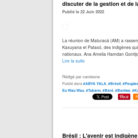
discuter de la gestion et de l
Publié le 22 Juin 2022
La réunion de Maturacá (AM) a rasse
Kaxuyana et Pataxó, des indigènes qui
nationaux. Ana Amelia Hamdan Gontijo 
Lire la suite
Rédigé par
caroleone
Publié dans
#ABYA YALA
,
#Brésil
,
#Peuples
Eu Wau Wau
,
#Tukano
,
#Baré
,
#Baniwa
,
#K
R
Brésil : L'avenir est indigè