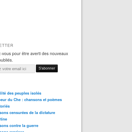
ETTER
-vous pour être averti des nouveaux
publiés.
lité des peuples isolés
eur du Che : chansons et poèmes
toriés
ons censurées de la dictature
tine
ons contre la guerre
sons reprises