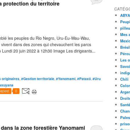
a protection du territoire
CATÉG
ABYA
Peupl
pille
Mes 
mblé les peuples du Rio Negro, Uru-Eu-Wau-Wau,
Mexi
 vivent dans des zones qui chevauchent les parcs
Brési
Lundi 20 juin 2022 à 12h30 Image Les dirigeants...
Péro
Les o
Savoi
indig
 originaires
,
#Gestion territoriale
,
#Yanomami
,
#Pataxó
,
#Uru
Chili
axuyana
Colo
epost
0
Argen
Droit
Sant
Chan
Pales
priso
ne dans la zone forestière Yanomami
…