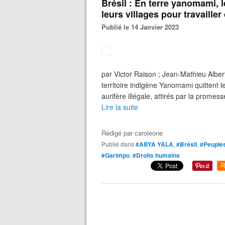
Brésil : En terre yanomami, 
leurs villages pour travaille
Publié le 14 Janvier 2023
par Victor Raison ; Jean-Mathieu Albert
territoire indigène Yanomami quittent l
aurifère illégale, attirés par la promess
Lire la suite
Rédigé par
caroleone
Publié dans
#ABYA YALA
,
#Brésil
,
#Peuples
#Garimpo
,
#Droits humains
R