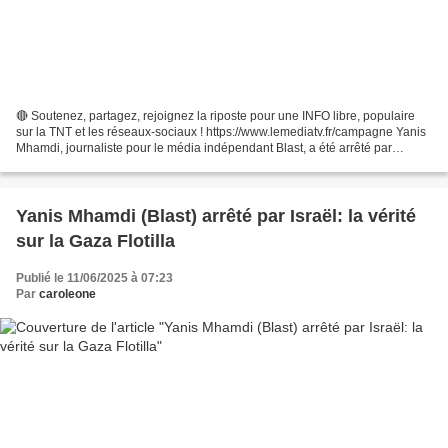
🔴 Soutenez, partagez, rejoignez la riposte pour une INFO libre, populaire
sur la TNT et les réseaux-sociaux ! https://www.lemediatv.fr/campagne Yanis
Mhamdi, journaliste pour le média indépendant Blast, a été arrêté par
l'armée israélienne alors qu'il...
Yanis Mhamdi (Blast) arrêté par Israël: la vérité
sur la Gaza Flotilla
Publié le 11/06/2025 à 07:23
Par
caroleone