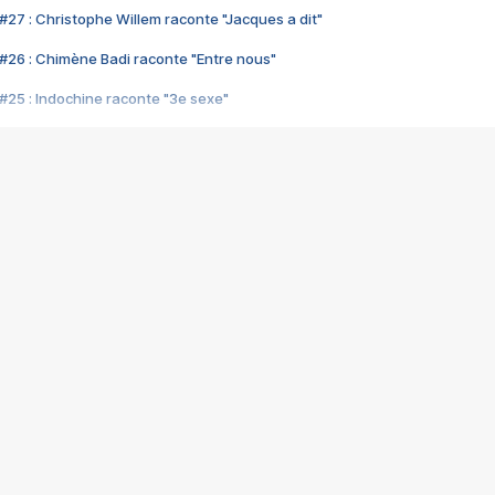
#27 : Christophe Willem raconte "Jacques a dit"
#26 : Chimène Badi raconte "Entre nous"
#25 : Indochine raconte "3e sexe"
#24 : Zaho raconte "C'est chelou"
#23 : Patrick Bruel raconte "Au café des délices"
#22 : Kyo raconte "Le chemin"
#21 : Nolwenn Leroy raconte "Cassé"
#20 : Patrick Hernandez raconte "Born to be alive"
#19 : Lorie raconte "Près de moi"
#18 : Michael Jones raconte "A nos actes manqués" (avec Jean-Jacque
#17 : Khaled raconte "Aïcha"
#16 : Corneille raconte "Parce qu'on vient de loin"