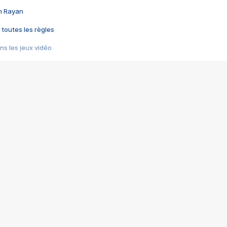
im Rayan
 toutes les règles
s les jeux vidéo
us choquant de Rockstar ? - Le scandale BULLY
e plus moche de Steam
du RÊVE tourne au CAUCHEMAR
pendant 8 heures
it… à tort
umiliés par un jeu vidéo
ire - Final Fantasy 8
ti un empire - Age of Empires
story DOFUS