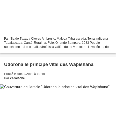
Família do Tuxaua Cloves Ambrósio, Maloca Tabalascada, Terra Indígena
Tabalascada, Cantá, Roraima. Foto: Orlando Sampaio, 1983 Peuple
autochtone qui occupait autrefois la vallée du rio Varicoera, la vallée du rio
Tacurú, habitant avec le peuple Macuxi...
Udorona le principe vital des Wapishana
Publié le 08/02/2019 à 10:10
Par
caroleone