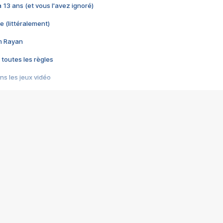
 a 13 ans (et vous l'avez ignoré)
e (littéralement)
im Rayan
 toutes les règles
s les jeux vidéo
us choquant de Rockstar ? - Le scandale BULLY
e plus moche de Steam
du RÊVE tourne au CAUCHEMAR
pendant 8 heures
it… à tort
umiliés par un jeu vidéo
ire - Final Fantasy 8
ti un empire - Age of Empires