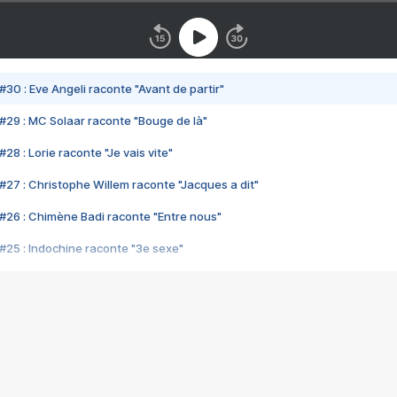
#30 : Eve Angeli raconte "Avant de partir"
#29 : MC Solaar raconte "Bouge de là"
28 : Lorie raconte "Je vais vite"
#27 : Christophe Willem raconte "Jacques a dit"
#26 : Chimène Badi raconte "Entre nous"
#25 : Indochine raconte "3e sexe"
#24 : Zaho raconte "C'est chelou"
#23 : Patrick Bruel raconte "Au café des délices"
#22 : Kyo raconte "Le chemin"
#21 : Nolwenn Leroy raconte "Cassé"