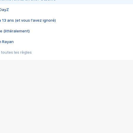
 DayZ
 a 13 ans (et vous l'avez ignoré)
e (littéralement)
im Rayan
 toutes les règles
s les jeux vidéo
us choquant de Rockstar ? - Le scandale BULLY
e plus moche de Steam
du RÊVE tourne au CAUCHEMAR
pendant 8 heures
it… à tort
umiliés par un jeu vidéo