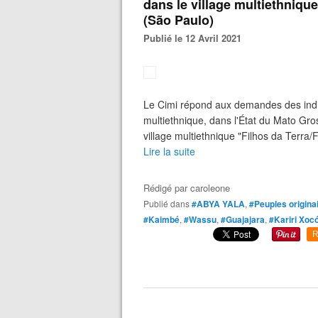
dans le village multiethniqu
(São Paulo)
Publié le 12 Avril 2021
Le Cimi répond aux demandes des indig
multiethnique, dans l'État du Mato G
village multiethnique "Filhos da Terra/Fi
Lire la suite
Rédigé par
caroleone
Publié dans
#ABYA YALA
,
#Peuples origina
#Kaimbé
,
#Wassu
,
#Guajajara
,
#Kariri Xoc
R