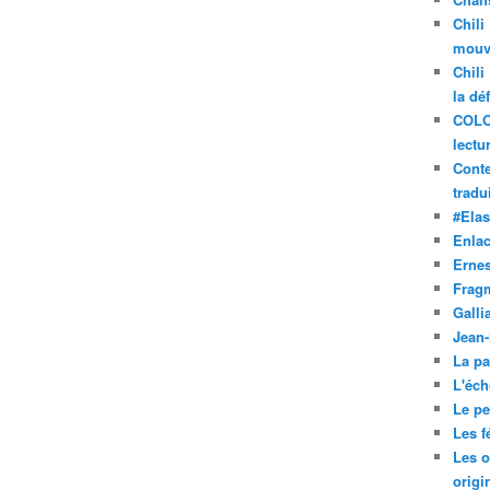
Chili
mouve
Chili
la dé
COLO
lectu
Conte
tradui
#Ela
Enla
Ernes
Frag
Galli
Jean
La pa
L'éch
Le pet
Les f
Les o
origi