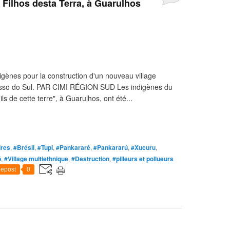
e Filhos desta Terra, à Guarulhos
ènes pour la construction d'un nouveau village
rosso do Sul. PAR CIMI RÉGION SUD Les indigènes du
ls de cette terre", à Guarulhos, ont été...
ires
,
#Brésil
,
#Tupi
,
#Pankararé
,
#Pankararú
,
#Xucuru
,
ó
,
#Village multiethnique
,
#Destruction
,
#pilleurs et pollueurs
epost
0