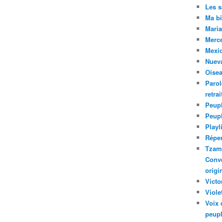
Les 
Ma bi
Maria
Merc
Mexiq
Nuev
Oise
Parol
retra
Peupl
Peup
Playl
Réper
Tzam.
Conve
origi
Victo
Viole
Voix 
peupl