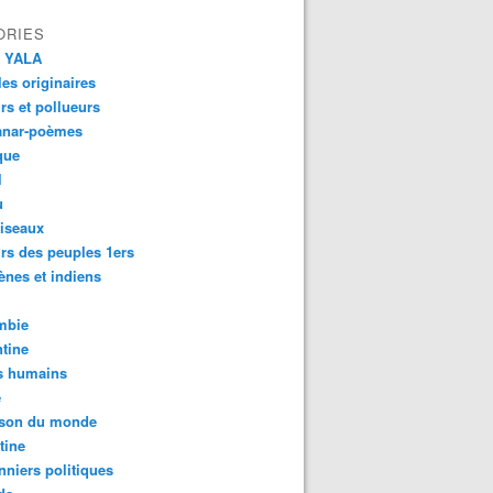
ORIES
 YALA
es originaires
urs et pollueurs
anar-poèmes
que
l
u
iseaux
rs des peuples 1ers
ènes et indiens
mbie
tine
s humains
é
son du monde
tine
nniers politiques