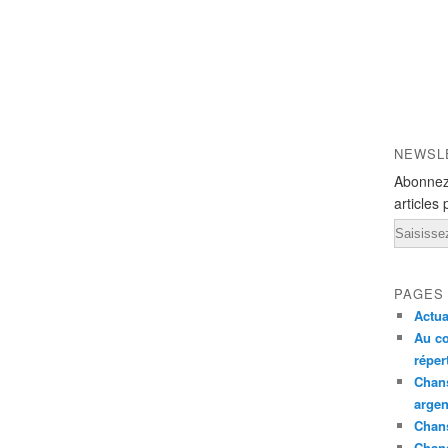
NEWSL
Abonnez
articles 
Email
PAGES
Actua
Au co
réper
Chans
argen
Chans
Chan