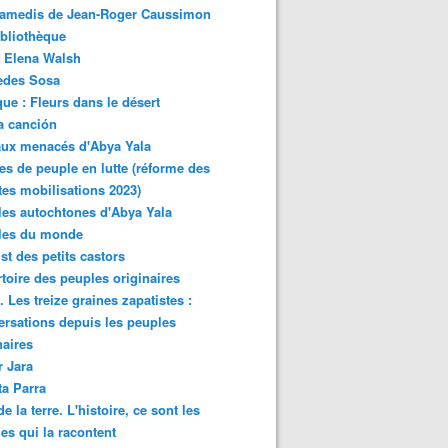
samedis de Jean-Roger Caussimon
bliothèque
 Elena Walsh
edes Sosa
ue : Fleurs dans le désert
a canción
aux menacés d'Abya Yala
es de peuple en lutte (réforme des
ites mobilisations 2023)
es autochtones d'Abya Yala
les du monde
ist des petits castors
toire des peuples originaires
 Les treize graines zapatistes :
rsations depuis les peuples
naires
r Jara
ta Parra
de la terre. L'histoire, ce sont les
es qui la racontent