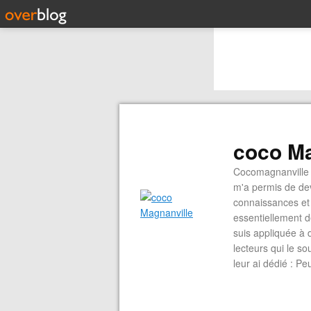
coco Ma
Cocomagnanville 
m'a permis de dev
connaissances et 
essentiellement d
suis appliquée à 
lecteurs qui le s
leur ai dédié : P