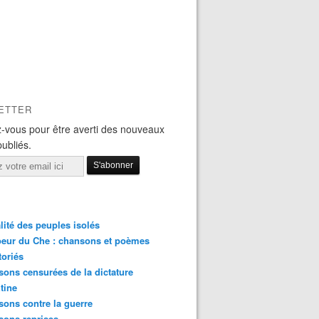
ETTER
-vous pour être averti des nouveaux
publiés.
lité des peuples isolés
eur du Che : chansons et poèmes
toriés
ons censurées de la dictature
tine
ons contre la guerre
sons reprises