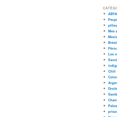
CATÉG
ABYA
Peupl
pille
Mes 
Mexi
Brési
Péro
Les o
Savoi
indig
Chili
Colo
Argen
Droit
Sant
Chan
Pales
priso