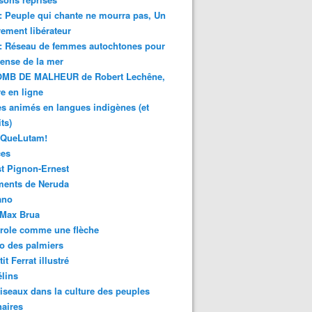
 : Peuple qui chante ne mourra pas, Un
ment libérateur
 : Réseau de femmes autochtones pour
fense de la mer
MB DE MALHEUR de Robert Lechêne,
re en ligne
s animés en langues indigènes (et
ts)
sQueLutam!
ces
t Pignon-Ernest
ments de Neruda
ano
-Max Brua
role comme une flèche
o des palmiers
it Ferrat illustré
élins
iseaux dans la culture des peuples
naires