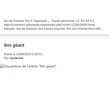
ibis de Davison Par K.Yoganand — Travail personnel, CC BY-SA 4.0,
https://commons.wikimedia.org/w/index.php?curid=122653936 Noms
français : ibis de Davison, ibis à tache blanche, ibis noir oriental Nom latin :
pseudibis davisoni. Hume, 1875 Nom anglais...
Ibis géant
Publié le 02/08/2024 à 06:51
Par
caroleone