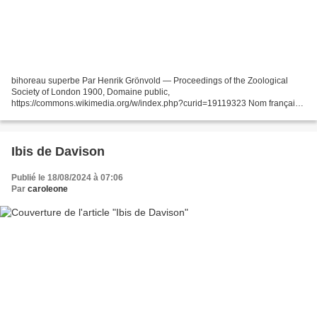
bihoreau superbe Par Henrik Grönvold — Proceedings of the Zoological
Society of London 1900, Domaine public,
https://commons.wikimedia.org/w/index.php?curid=19119323 Nom français :
bihoreau superbe Nom latin : oroanassa magnifica - Peters 1930 Nom
anglais...
Ibis de Davison
Publié le 18/08/2024 à 07:06
Par
caroleone