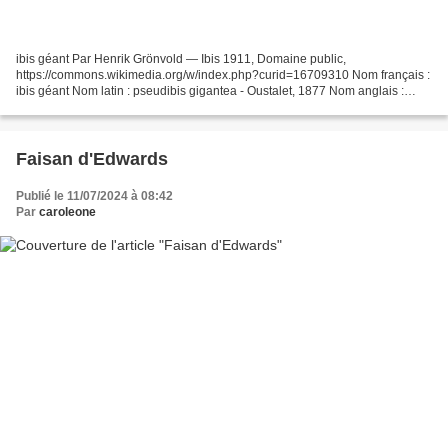
ibis géant Par Henrik Grönvold — Ibis 1911, Domaine public,
https://commons.wikimedia.org/w/index.php?curid=16709310 Nom français :
ibis géant Nom latin : pseudibis gigantea - Oustalet, 1877 Nom anglais :
giant ibis Famille : threskiornithidés Lieux :...
Faisan d'Edwards
Publié le 11/07/2024 à 08:42
Par
caroleone