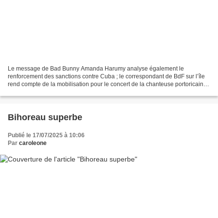
Le message de Bad Bunny Amanda Harumy analyse également le
renforcement des sanctions contre Cuba ; le correspondant de BdF sur l’île
rend compte de la mobilisation pour le concert de la chanteuse portoricaine.
11 février 2026 - 21h48 Lucas Estanislau...
Bihoreau superbe
Publié le 17/07/2025 à 10:06
Par
caroleone