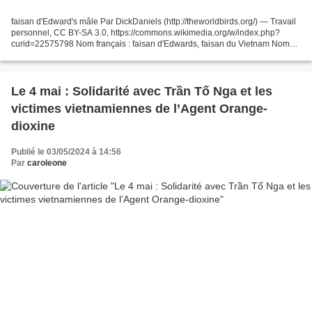
faisan d'Edward's mâle Par DickDaniels (http://theworldbirds.org/) — Travail
personnel, CC BY-SA 3.0, https://commons.wikimedia.org/w/index.php?
curid=22575798 Nom français : faisan d'Edwards, faisan du Vietnam Nom
latin : lophura edwardsi - Oustalet,...
Le 4 mai : Solidarité avec Trần Tố Nga et les
victimes vietnamiennes de l’Agent Orange-
dioxine
Publié le 03/05/2024 à 14:56
Par
caroleone