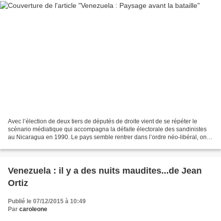
Avec l’élection de deux tiers de députés de droite vient de se répéter le
scénario médiatique qui accompagna la défaite électorale des sandinistes
au Nicaragua en 1990. Le pays semble rentrer dans l’ordre néo-libéral, on
reconnaît que la « dictature »...
Venezuela : il y a des nuits maudites...de Jean
Ortiz
Publié le 07/12/2015 à 10:49
Par
caroleone