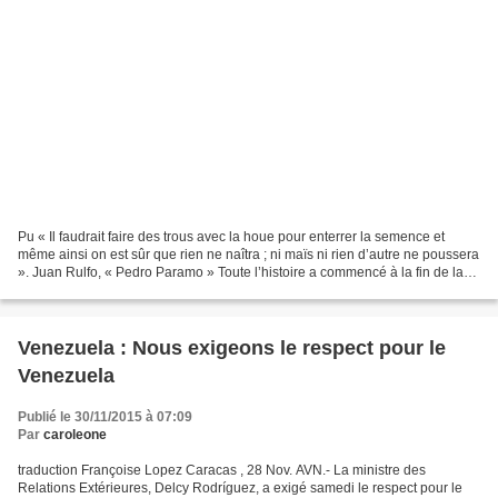
Pu « Il faudrait faire des trous avec la houe pour enterrer la semence et
même ainsi on est sûr que rien ne naîtra ; ni maïs ni rien d’autre ne poussera
». Juan Rulfo, « Pedro Paramo » Toute l’histoire a commencé à la fin de la
deuxième Guerre Mondiale...
Venezuela : Nous exigeons le respect pour le
Venezuela
Publié le 30/11/2015 à 07:09
Par
caroleone
traduction Françoise Lopez Caracas , 28 Nov. AVN.- La ministre des
Relations Extérieures, Delcy Rodríguez, a exigé samedi le respect pour le