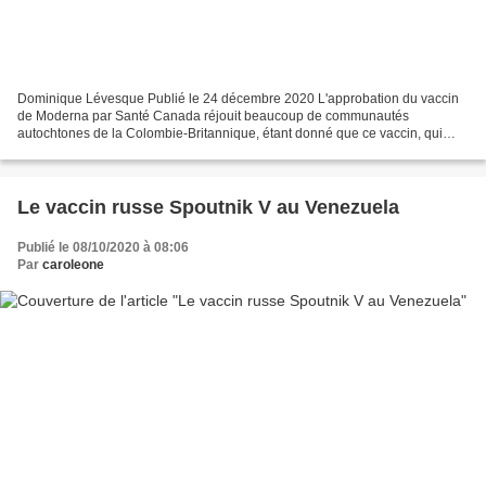
Dominique Lévesque Publié le 24 décembre 2020 L'approbation du vaccin
de Moderna par Santé Canada réjouit beaucoup de communautés
autochtones de la Colombie-Britannique, étant donné que ce vaccin, qui
peut être conservé à moins 20 degrés Celsius, est...
Le vaccin russe Spoutnik V au Venezuela
Publié le 08/10/2020 à 08:06
Par
caroleone