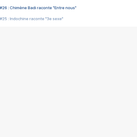
#26 : Chimène Badi raconte "Entre nous"
#25 : Indochine raconte "3e sexe"
#24 : Zaho raconte "C'est chelou"
#23 : Patrick Bruel raconte "Au café des délices"
#22 : Kyo raconte "Le chemin"
#21 : Nolwenn Leroy raconte "Cassé"
#20 : Patrick Hernandez raconte "Born to be alive"
#19 : Lorie raconte "Près de moi"
#18 : Michael Jones raconte "A nos actes manqués" (avec Jean-Jacque
#17 : Khaled raconte "Aïcha"
#16 : Corneille raconte "Parce qu'on vient de loin"
#15 : Indochine raconte "L'aventurier"