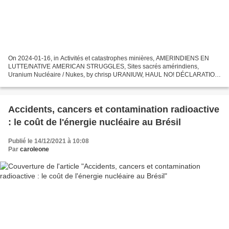
On 2024-01-16, in Activités et catastrophes minières, AMERINDIENS EN
LUTTE/NATIVE AMERICAN STRUGGLES, Sites sacrés amérindiens,
Uranium Nucléaire / Nukes, by chrisp URANIUW, HAUL NO! DÉCLARATION
DES HAVASUPAI: LA MENACE EST RÉELLE Déclaration de la Tribu...
Accidents, cancers et contamination radioactive
: le coût de l'énergie nucléaire au Brésil
Publié le 14/12/2021 à 10:08
Par
caroleone