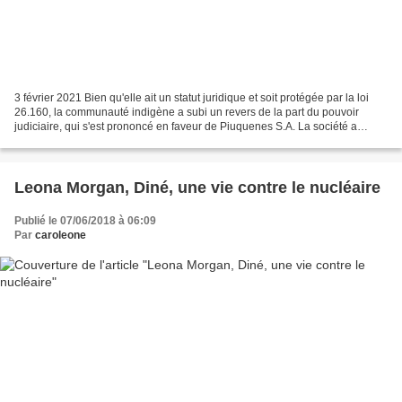
3 février 2021 Bien qu'elle ait un statut juridique et soit protégée par la loi
26.160, la communauté indigène a subi un revers de la part du pouvoir
judiciaire, qui s'est prononcé en faveur de Piuquenes S.A. La société a
l'intention d'exploiter l'uranium...
Leona Morgan, Diné, une vie contre le nucléaire
Publié le 07/06/2018 à 06:09
Par
caroleone