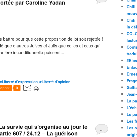
 portée par Caroline Yadan
Chili
mouve
Chili
la dé
COLO
attre pour que cette proposition de loi soit rejetée !
lectu
que d’autres Juives et Juifs que celles et ceux qui
Conte
anière inconditionnelle puissent...
tradui
#Ela
Enla
Ernes
Frag
#Liberté d'expression
,
#Liberté d'opinion
Galli
epost
0
Jean
La pa
L'éch
Le pet
Les f
 survie qui s’organise au jour le
Les o
…
artie 607 / 24.12 – La guérison
origi