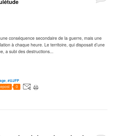
uiétude
us une conséquence secondaire de la guerre, mais une
lation à chaque heure. Le territoire, qui disposait d’une
, a subi des destructions...
age
,
#UJFP
epost
0