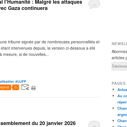
l l’Humanité : Malgré les attaques
…
avec Gaza continuera
r une tribune signée par de nombreuses personnalités et
NEWSL
 étant intervenues depuis, la version ci-dessous a été
Abonnez
 à mesure, si de nouvelles...
articles 
Email
alisation
,
#UJFP
PAGES
epost
0
Actua
Au co
réper
Chans
argen
Chans
assemblement du 20 janvier 2026
…
Chan