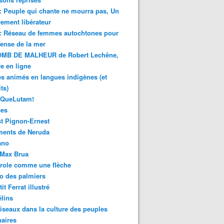
 : Peuple qui chante ne mourra pas, Un
ment libérateur
 : Réseau de femmes autochtones pour
fense de la mer
MB DE MALHEUR de Robert Lechêne,
re en ligne
s animés en langues indigènes (et
ts)
sQueLutam!
ces
t Pignon-Ernest
ments de Neruda
ano
-Max Brua
role comme une flèche
o des palmiers
it Ferrat illustré
élins
iseaux dans la culture des peuples
naires