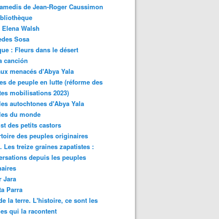
samedis de Jean-Roger Caussimon
bliothèque
 Elena Walsh
edes Sosa
ue : Fleurs dans le désert
a canción
aux menacés d'Abya Yala
es de peuple en lutte (réforme des
ites mobilisations 2023)
es autochtones d'Abya Yala
les du monde
ist des petits castors
toire des peuples originaires
 Les treize graines zapatistes :
rsations depuis les peuples
naires
r Jara
ta Parra
de la terre. L'histoire, ce sont les
es qui la racontent