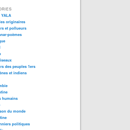
ORIES
 YALA
es originaires
urs et pollueurs
anar-poèmes
que
l
u
iseaux
rs des peuples 1ers
ènes et indiens
mbie
tine
s humains
é
son du monde
tine
nniers politiques