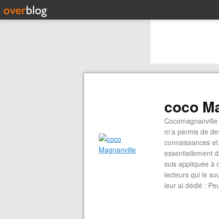
coco Ma
Cocomagnanville 
m'a permis de dev
connaissances et 
essentiellement d
suis appliquée à 
lecteurs qui le s
leur ai dédié : P