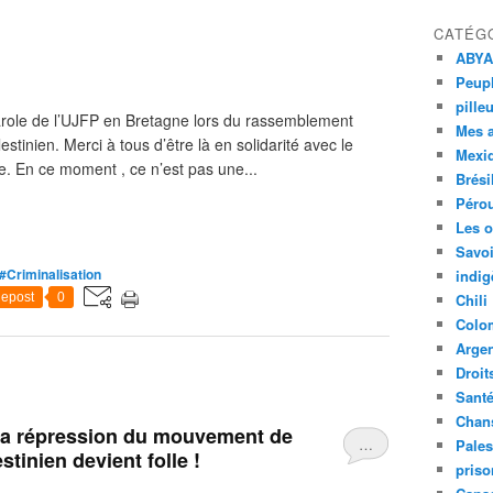
CATÉG
ABYA
Peupl
pille
arole de l’UJFP en Bretagne lors du rassemblement
Mes 
estinien. Merci à tous d’être là en solidarité avec le
Mexi
. En ce moment , ce n’est pas une...
Brési
Péro
Les o
Savoi
#Criminalisation
indig
epost
0
Chili
Colo
Argen
Droit
Sant
Chan
: la répression du mouvement de
…
Pales
stinien devient folle !
priso