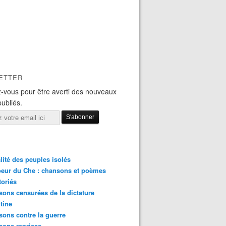
ETTER
-vous pour être averti des nouveaux
publiés.
lité des peuples isolés
eur du Che : chansons et poèmes
toriés
ons censurées de la dictature
tine
ons contre la guerre
sons reprises