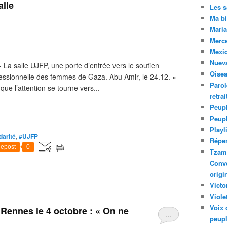
lle
Les 
Ma bi
Maria
Merc
Mexiq
Nuev
 La salle UJFP, une porte d’entrée vers le soutien
Oise
fessionnelle des femmes de Gaza. Abu Amir, le 24.12. «
Parol
que l’attention se tourne vers...
retra
Peupl
Peup
Playl
darité
,
#UJFP
Réper
epost
0
Tzam.
Conve
origi
Victo
Viole
Voix 
Rennes le 4 octobre : « On ne
…
peupl