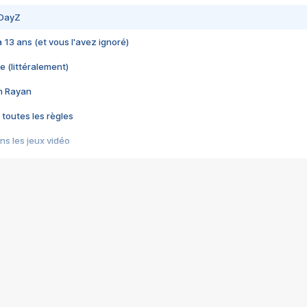
 DayZ
 a 13 ans (et vous l'avez ignoré)
e (littéralement)
im Rayan
 toutes les règles
s les jeux vidéo
us choquant de Rockstar ? - Le scandale BULLY
e plus moche de Steam
du RÊVE tourne au CAUCHEMAR
pendant 8 heures
it… à tort
umiliés par un jeu vidéo