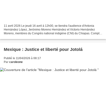
11 avril 2026 Le jeudi 16 avril à 12h00, se tiendra l'audience d'Antonia
Hernández López, Jerónimo Moreno Hernández et Victorio Hernández
Moreno, membres du Congrès national indigène (CNI) du Chiapas. Compte
tenu du risque d'arrestation dont ils font...
Mexique : Justice et liberté pour Jotolá
Publié le 11/04/2026 à 08:17
Par
caroleone