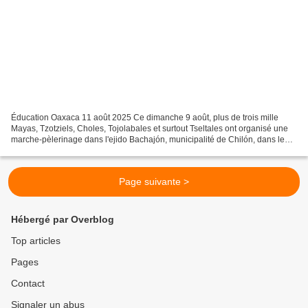
Éducation Oaxaca 11 août 2025 Ce dimanche 9 août, plus de trois mille
Mayas, Tzotziels, Choles, Tojolabales et surtout Tseltales ont organisé une
marche-pèlerinage dans l'ejido Bachajón, municipalité de Chilón, dans le
cadre de la Journée internationale...
Page suivante >
Hébergé par Overblog
Top articles
Pages
Contact
Signaler un abus