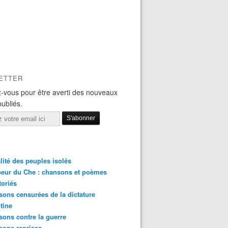
ETTER
-vous pour être averti des nouveaux
publiés.
lité des peuples isolés
eur du Che : chansons et poèmes
toriés
ons censurées de la dictature
tine
ons contre la guerre
sons reprises