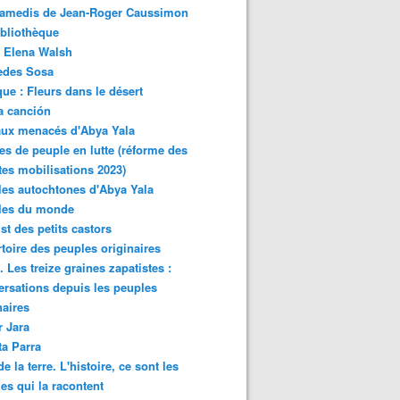
samedis de Jean-Roger Caussimon
bliothèque
 Elena Walsh
edes Sosa
ue : Fleurs dans le désert
a canción
aux menacés d'Abya Yala
es de peuple en lutte (réforme des
ites mobilisations 2023)
es autochtones d'Abya Yala
les du monde
ist des petits castors
toire des peuples originaires
 Les treize graines zapatistes :
rsations depuis les peuples
naires
r Jara
ta Parra
de la terre. L'histoire, ce sont les
es qui la racontent