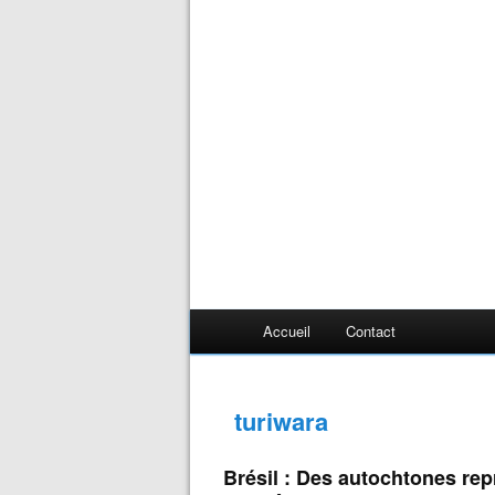
Accueil
Contact
turiwara
Brésil : Des autochtones re