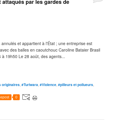
 attaqués par les gardes de
annulés et appartient à l'État ; une entreprise est
avec des balles en caoutchouc Caroline Bataier Brasil
4 à 19h50 Le 28 août, des agents...
 originaires
,
#Turiwara
,
#Violence
,
#pilleurs et pollueurs
,
epost
0