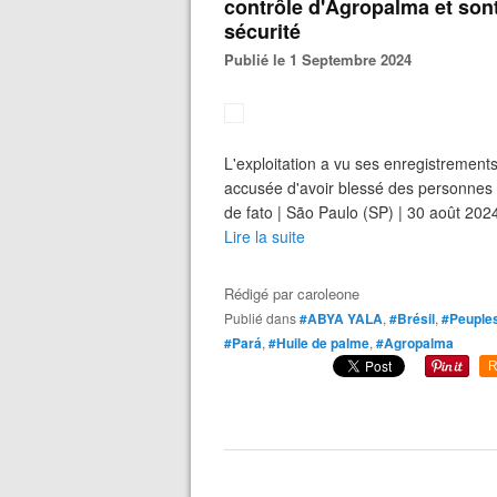
contrôle d'Agropalma et sont
sécurité
Publié le 1 Septembre 2024
L'exploitation a vu ses enregistrements 
accusée d'avoir blessé des personnes 
de fato | São Paulo (SP) | 30 août 202
Lire la suite
Rédigé par
caroleone
Publié dans
#ABYA YALA
,
#Brésil
,
#Peuples
#Pará
,
#Huile de palme
,
#Agropalma
R