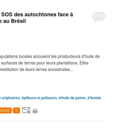
 : SOS des autochtones face à
…
e au Brésil
populations locales accusent les producteurs d’huile de
surfaces de terres pour leurs plantations. Elles
estitution de leurs terres ancestrales...
 originaires
,
#pilleurs et pollueurs
,
#Huile de palme
,
#Tembé
,
epost
0