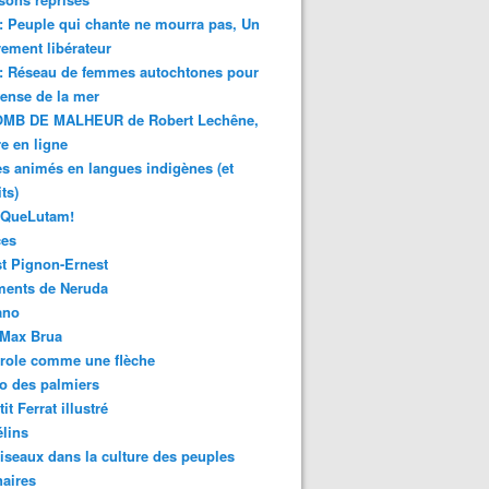
 : Peuple qui chante ne mourra pas, Un
ment libérateur
 : Réseau de femmes autochtones pour
fense de la mer
MB DE MALHEUR de Robert Lechêne,
re en ligne
s animés en langues indigènes (et
ts)
sQueLutam!
ces
t Pignon-Ernest
ments de Neruda
ano
-Max Brua
role comme une flèche
o des palmiers
it Ferrat illustré
élins
iseaux dans la culture des peuples
naires