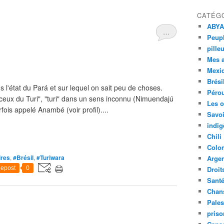
CATÉG
ABYA
…
Peupl
pille
Mes 
Mexi
Brési
 l'état du Pará et sur lequel on sait peu de choses.
Péro
"ceux du Turi", "turi" dans un sens inconnu (Nimuendajú
Les o
ois appelé Anambé (voir profil)....
Savoi
indig
Chili
Colo
ires
,
#Brésil
,
#Turiwara
Argen
epost
0
Droit
Sant
Chan
Pales
priso