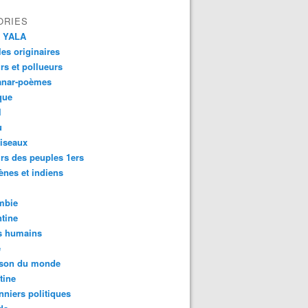
ORIES
 YALA
es originaires
urs et pollueurs
anar-poèmes
que
l
u
iseaux
rs des peuples 1ers
ènes et indiens
mbie
tine
s humains
é
son du monde
tine
nniers politiques