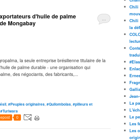
Chili
mouve
 exportateurs d'huile de palme
…
Chili
e de Mongabay
la dé
COLO
lectu
Conte
tradui
palma, la seule entreprise brésilienne titulaire de la
#Ela
l'huile de palme durable - une organisation qui
Enla
lme, des négociants, des fabricants,...
Ernes
Frag
Galli
Jean
La pa
ésil
,
#Peuples originaires
,
#Quilombolas
,
#pilleurs et
L'éch
,
#Turiwara
Le pet
epost
0
Les f
Les o
origi