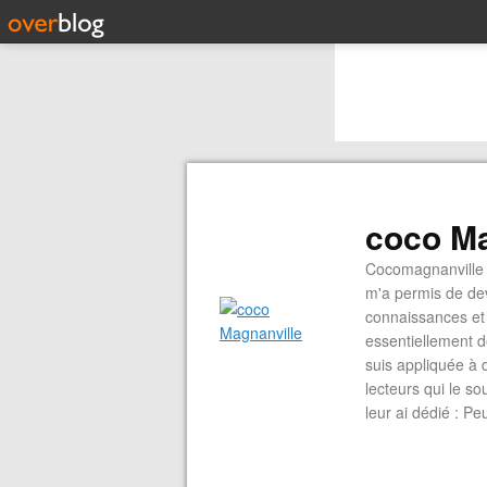
coco Ma
Cocomagnanville 
m'a permis de dev
connaissances et 
essentiellement d
suis appliquée à 
lecteurs qui le s
leur ai dédié : P