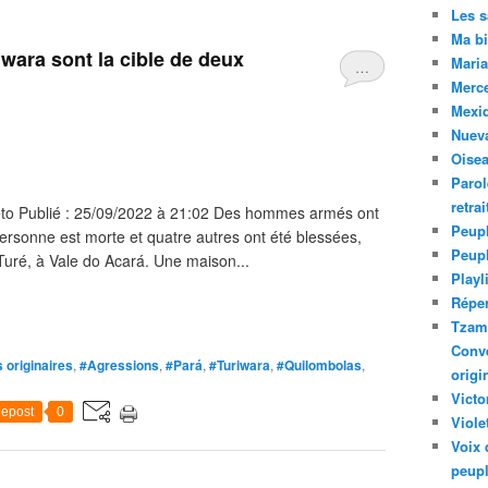
Les 
Ma bi
iwara sont la cible de deux
Maria
…
Merc
Mexiq
Nuev
Oise
Parol
retra
to Publié : 25/09/2022 à 21:02 Des hommes armés ont
Peupl
personne est morte et quatre autres ont été blessées,
Peup
 Turé, à Vale do Acará. Une maison...
Playl
Réper
Tzam.
Conve
 originaires
,
#Agressions
,
#Pará
,
#Turiwara
,
#Quilombolas
,
origi
Victo
epost
0
Viole
Voix 
peupl