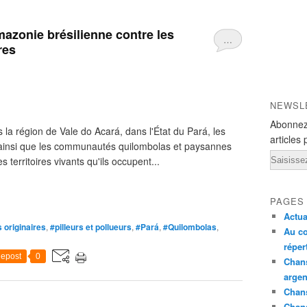
mazonie brésilienne contre les
…
res
NEWSL
Abonnez
la région de Vale do Acará, dans l'État du Pará, les
articles 
ainsi que les communautés quilombolas et paysannes
Email
 territoires vivants qu'ils occupent...
PAGES
Actua
 originaires
,
#pilleurs et pollueurs
,
#Pará
,
#Quilombolas
,
Au co
réper
epost
0
Chans
argen
Chans
Chan