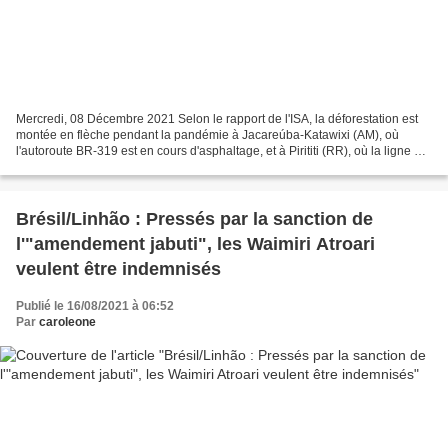
Mercredi, 08 Décembre 2021 Selon le rapport de l'ISA, la déforestation est
montée en flèche pendant la pandémie à Jacareúba-Katawixi (AM), où
l'autoroute BR-319 est en cours d'asphaltage, et à Pirititi (RR), où la ligne de
transmission Tucuruí doit passer....
Brésil/Linhão : Pressés par la sanction de
l'"amendement jabuti", les Waimiri Atroari
veulent être indemnisés
Publié le 16/08/2021 à 06:52
Par
caroleone