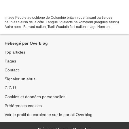
image Peuple autochtone de Colombie britannique faisant partie des
peuples Salish de la côte. Langue : dialecte halkomelem (langues salish)
Autre nom : Burrard nation, Tseil-Waututh first nation image Nom en
halkomelem : səlilwətaɬ Peuple étroitement...
Hébergé par Overblog
Top articles
Pages
Contact
Signaler un abus
C.G.U.
Cookies et données personnelles
Préférences cookies
Voir le profil de caroleone sur le portail Overblog