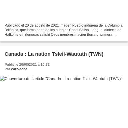
Publicado el 20 de agosto de 2021 imagen Pueblo indígena de la Columbia
Británica, que forma parte de los pueblos Coast Salish. Lengua: dialecto de
Halkomelem (lenguas salish) Otros nombres: nación Burrard, primera
nación Tseil-Waututh imagen Nombre Halkomelem...
Canada : La nation Tsleil-Waututh (TWN)
Publié le 20/08/2021 à 10:32
Par
caroleone