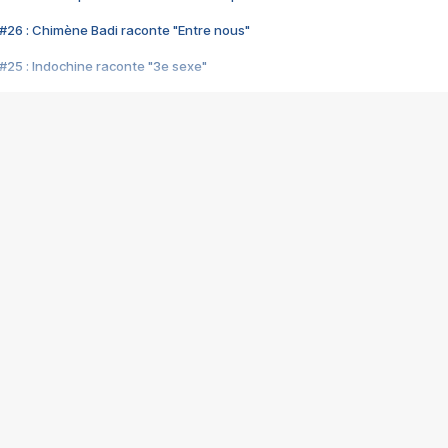
#26 : Chimène Badi raconte "Entre nous"
#25 : Indochine raconte "3e sexe"
#24 : Zaho raconte "C'est chelou"
#23 : Patrick Bruel raconte "Au café des délices"
#22 : Kyo raconte "Le chemin"
#21 : Nolwenn Leroy raconte "Cassé"
#20 : Patrick Hernandez raconte "Born to be alive"
#19 : Lorie raconte "Près de moi"
#18 : Michael Jones raconte "A nos actes manqués" (avec Jean-Jacque
#17 : Khaled raconte "Aïcha"
#16 : Corneille raconte "Parce qu'on vient de loin"
#15 : Indochine raconte "L'aventurier"