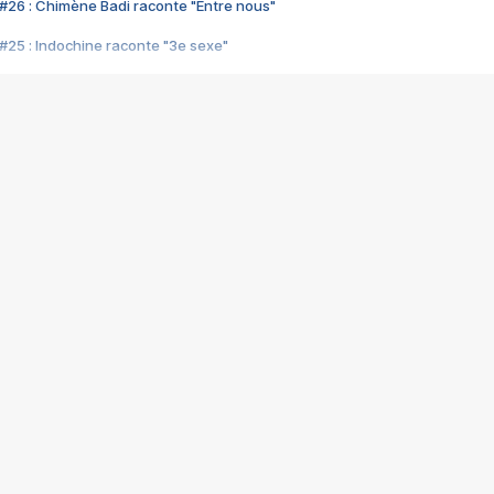
#26 : Chimène Badi raconte "Entre nous"
#25 : Indochine raconte "3e sexe"
#24 : Zaho raconte "C'est chelou"
#23 : Patrick Bruel raconte "Au café des délices"
#22 : Kyo raconte "Le chemin"
#21 : Nolwenn Leroy raconte "Cassé"
#20 : Patrick Hernandez raconte "Born to be alive"
#19 : Lorie raconte "Près de moi"
#18 : Michael Jones raconte "A nos actes manqués" (avec Jean-Jacque
#17 : Khaled raconte "Aïcha"
#16 : Corneille raconte "Parce qu'on vient de loin"
#15 : Indochine raconte "L'aventurier"
14 : Lorie raconte "Sur un air latino"