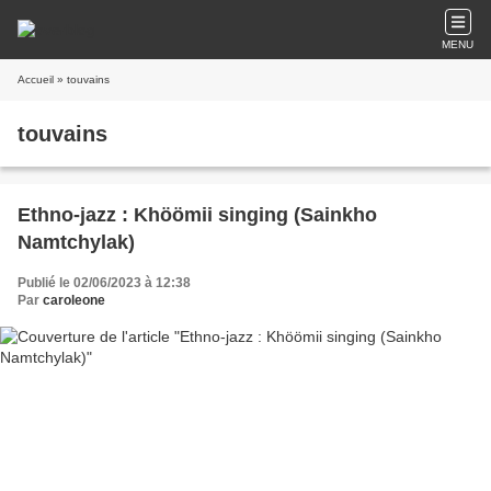
MENU
Accueil
» touvains
touvains
Ethno-jazz : Khöömii singing (Sainkho
Namtchylak)
Publié le 02/06/2023 à 12:38
Par
caroleone