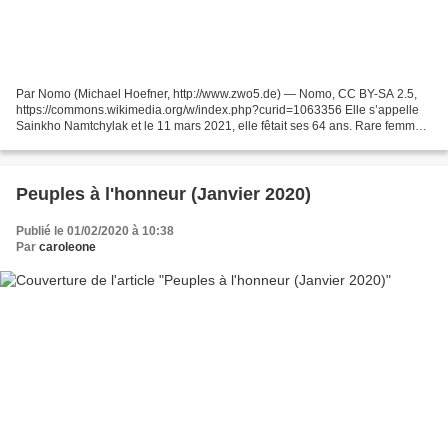
Par Nomo (Michael Hoefner, http://www.zwo5.de) — Nomo, CC BY-SA 2.5,
https://commons.wikimedia.org/w/index.php?curid=1063356 Elle s’appelle
Sainkho Namtchylak et le 11 mars 2021, elle fêtait ses 64 ans. Rare femme à
pratiquer le chant diphonique, cette...
Peuples à l'honneur (Janvier 2020)
Publié le 01/02/2020 à 10:38
Par
caroleone