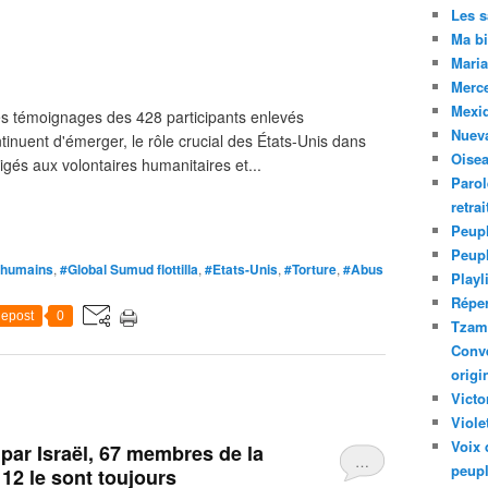
Les 
Ma bi
Maria
Merc
Mexiq
 témoignages des 428 participants enlevés
Nuev
ntinuent d'émerger, le rôle crucial des États-Unis dans
Oise
ligés aux volontaires humanitaires et...
Parol
retra
Peupl
Peup
 humains
,
#Global Sumud flottilla
,
#Etats-Unis
,
#Torture
,
#Abus
Playl
Réper
epost
0
Tzam.
Conve
origi
Victo
Viole
Voix 
n par Israël, 67 membres de la
…
peupl
; 12 le sont toujours