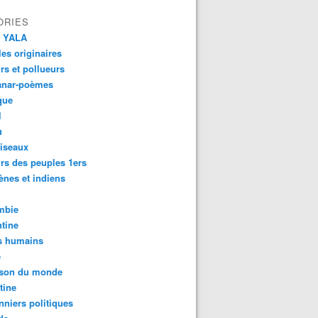
ORIES
 YALA
es originaires
urs et pollueurs
anar-poèmes
que
l
u
iseaux
rs des peuples 1ers
ènes et indiens
mbie
tine
s humains
é
son du monde
tine
nniers politiques