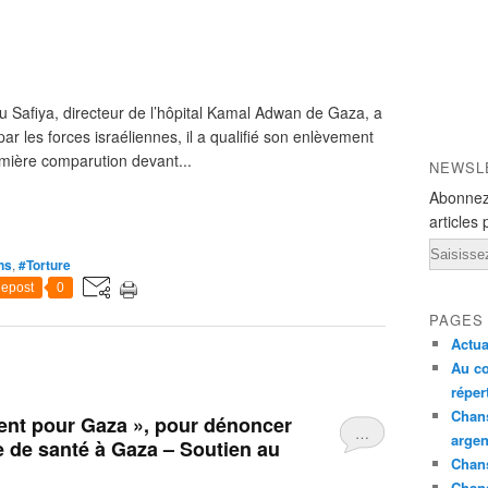
Safiya, directeur de l’hôpital Kamal Adwan de Gaza, a
ar les forces israéliennes, il a qualifié son enlèvement
remière comparution devant...
NEWSL
Abonnez
articles 
Email
ns
,
#Torture
epost
0
PAGES
Actua
Au co
réper
Chans
vent pour Gaza », pour dénoncer
…
argen
 de santé à Gaza – Soutien au
Chans
Chan