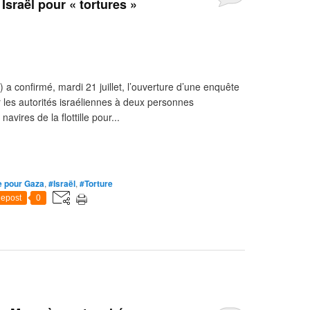
Israël pour « tortures »
) a confirmé, mardi 21 juillet, l’ouverture d’une enquête
ar les autorités israéliennes à deux personnes
vires de la flottille pour...
le pour Gaza
,
#Israël
,
#Torture
epost
0