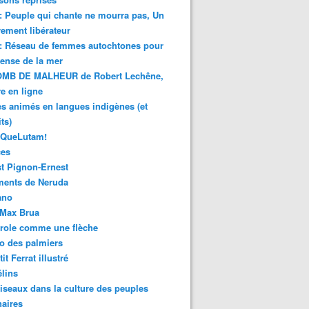
 : Peuple qui chante ne mourra pas, Un
ment libérateur
 : Réseau de femmes autochtones pour
fense de la mer
MB DE MALHEUR de Robert Lechêne,
re en ligne
s animés en langues indigènes (et
ts)
sQueLutam!
ces
t Pignon-Ernest
ments de Neruda
ano
-Max Brua
role comme une flèche
o des palmiers
it Ferrat illustré
élins
iseaux dans la culture des peuples
naires