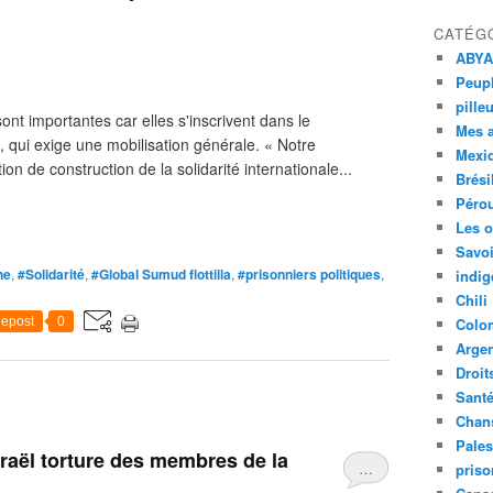
CATÉG
ABYA
Peupl
pille
 sont importantes car elles s'inscrivent dans le
Mes 
, qui exige une mobilisation générale. « Notre
Mexi
n de construction de la solidarité internationale...
Brési
Péro
Les o
Savoi
ne
,
#Solidarité
,
#Global Sumud flottilla
,
#prisonniers politiques
,
indig
Chili
epost
0
Colo
Argen
Droit
Sant
Chan
Pales
Israël torture des membres de la
…
priso