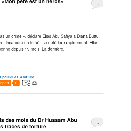
 : «Mon père est un héros»
…
as un crime », déclare Elias Abu Safiya à Diana Buttu,
e, incarcéré en Israël, se détériore rapidement. Elias
sonne depuis 19 mois. La dernière...
s politiques
,
#Torture
epost
0
uis des mois du Dr Hussam Abu
…
es traces de torture