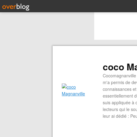
coco Ma
Cocomagnanville 
m'a permis de dev
connaissances et 
essentiellement d
suis appliquée à 
lecteurs qui le s
leur ai dédié : P