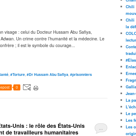
Chili
mouve
Chili
la dé
 un visage : celui du Docteur Hussam Abu Safiya,
COLO
al Adwan. Un crime contre l’humanité et la médecine. Le
lectu
nfrère ; il est le symbole du courage...
Conte
tradui
#Ela
Enla
Ernes
Santé
,
#Torture
,
#Dr Hussam Abu Safiya
,
#prisonniers
Frag
Galli
epost
0
Jean
La pa
L'éch
Le pet
Les f
États-Unis : le rôle des États-Unis
Les o
…
nt de travailleurs humanitaires
origi