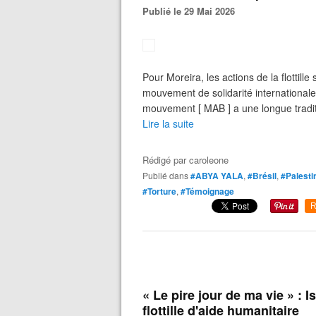
Publié le 29 Mai 2026
Pour Moreira, les actions de la flottille
mouvement de solidarité internationale
mouvement [ MAB ] a une longue traditio
Lire la suite
Rédigé par
caroleone
Publié dans
#ABYA YALA
,
#Brésil
,
#Palesti
#Torture
,
#Témoignage
R
« Le pire jour de ma vie » : 
flottille d'aide humanitaire