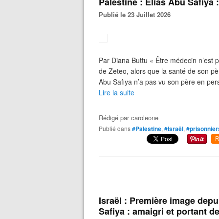
Palestine : Elias Abu Safiya
Publié le 23 Juillet 2026
Par Diana Buttu « Être médecin n’est p
de Zeteo, alors que la santé de son pèr
Abu Safiya n’a pas vu son père en per
Lire la suite
Rédigé par
caroleone
Publié dans
#Palestine
,
#Israël
,
#prisonnier
R
Israël : Première image dep
Safiya : amaigri et portant d