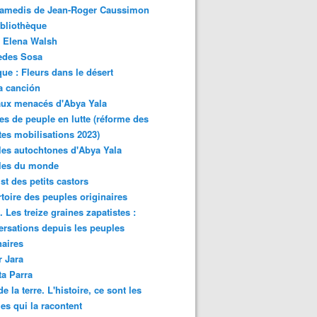
samedis de Jean-Roger Caussimon
bliothèque
 Elena Walsh
edes Sosa
ue : Fleurs dans le désert
a canción
aux menacés d'Abya Yala
es de peuple en lutte (réforme des
ites mobilisations 2023)
es autochtones d'Abya Yala
les du monde
ist des petits castors
toire des peuples originaires
 Les treize graines zapatistes :
rsations depuis les peuples
naires
r Jara
ta Parra
de la terre. L'histoire, ce sont les
es qui la racontent