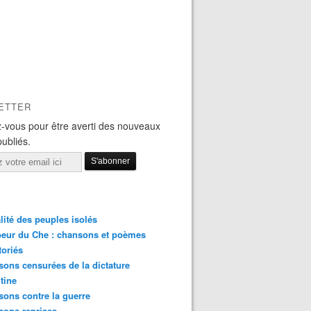
ETTER
-vous pour être averti des nouveaux
publiés.
lité des peuples isolés
eur du Che : chansons et poèmes
toriés
ons censurées de la dictature
tine
ons contre la guerre
sons reprises