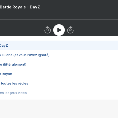
 Battle Royale - DayZ
 DayZ
 a 13 ans (et vous l'avez ignoré)
e (littéralement)
im Rayan
 toutes les règles
s les jeux vidéo
us choquant de Rockstar ? - Le scandale BULLY
e plus moche de Steam