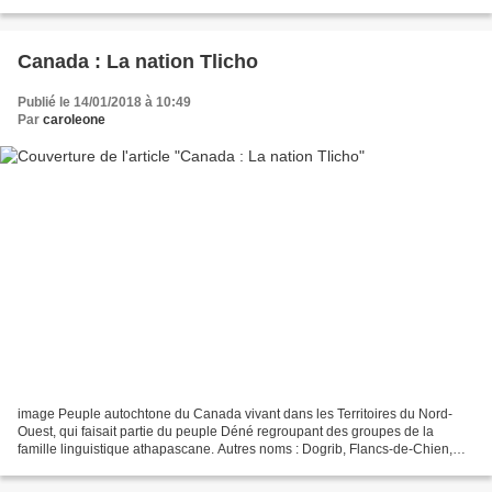
Par George Catlin — http://americanart.si.edu/search/search_artworks1.cfm?
StartRow=1&format=long&db=all&LastName=&FirstName=&Title=&Accessio
n=1985.66.279&Keyword=,...
Canada : La nation Tlicho
Publié le 14/01/2018 à 10:49
Par
caroleone
image Peuple autochtone du Canada vivant dans les Territoires du Nord-
Ouest, qui faisait partie du peuple Déné regroupant des groupes de la
famille linguistique athapascane. Autres noms : Dogrib, Flancs-de-Chien,
Plats-côtés-de-chien. Autodésignation...