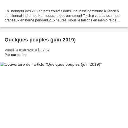
En l'honneur des 215 enfants trouvés dans une fosse commune à l'ancien
pensionnat indien de Kamloops, le gouvernement T łı̨ch ǫ va abaisser nos
drapeaux en berne pendant 215 heures. Nous le faisons en mémoire de
tous les enfants qui ont été envoyés dans...
Quelques peuples (juin 2019)
Publié le 01/07/2019 à 07:52
Par
caroleone