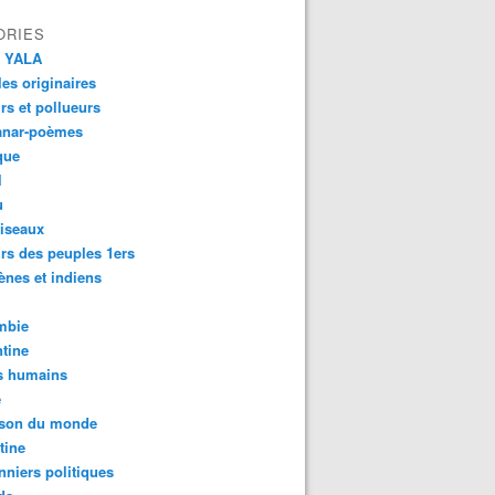
ORIES
 YALA
es originaires
urs et pollueurs
anar-poèmes
que
l
u
iseaux
rs des peuples 1ers
ènes et indiens
mbie
tine
s humains
é
son du monde
tine
nniers politiques