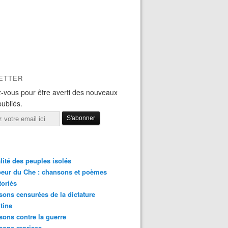
ETTER
-vous pour être averti des nouveaux
publiés.
lité des peuples isolés
eur du Che : chansons et poèmes
toriés
ons censurées de la dictature
tine
ons contre la guerre
sons reprises