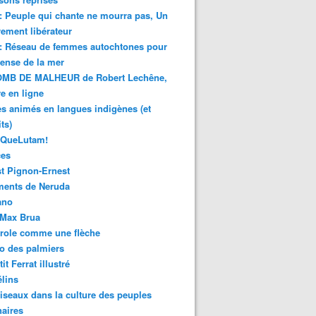
 : Peuple qui chante ne mourra pas, Un
ment libérateur
 : Réseau de femmes autochtones pour
fense de la mer
MB DE MALHEUR de Robert Lechêne,
re en ligne
s animés en langues indigènes (et
ts)
sQueLutam!
ces
t Pignon-Ernest
ments de Neruda
ano
-Max Brua
role comme une flèche
o des palmiers
it Ferrat illustré
élins
iseaux dans la culture des peuples
naires