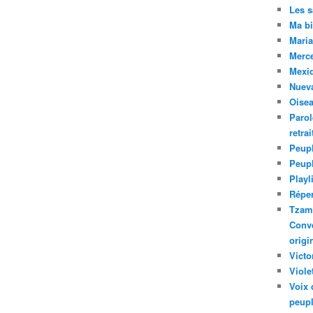
Les 
Ma bi
Maria
Merc
Mexiq
Nuev
Oise
Parol
retra
Peupl
Peup
Playl
Réper
Tzam.
Conve
origi
Victo
Viole
Voix 
peupl