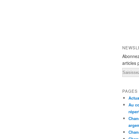
NEWSL
Abonnez
articles 
Email
PAGES
Actua
Au co
réper
Chans
argen
Chans
Chan