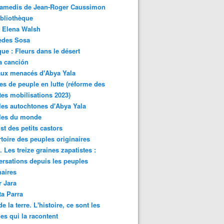
samedis de Jean-Roger Caussimon
bliothèque
 Elena Walsh
edes Sosa
ue : Fleurs dans le désert
a canción
aux menacés d'Abya Yala
es de peuple en lutte (réforme des
ites mobilisations 2023)
es autochtones d'Abya Yala
les du monde
ist des petits castors
toire des peuples originaires
 Les treize graines zapatistes :
rsations depuis les peuples
naires
r Jara
ta Parra
de la terre. L'histoire, ce sont les
es qui la racontent