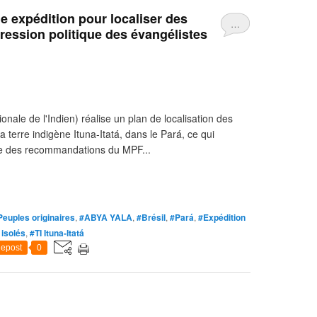
ne expédition pour localiser des
…
ression politique des évangélistes
onale de l'Indien) réalise un plan de localisation des
a terre indigène Ituna-Itatá, dans le Pará, ce qui
tre des recommandations du MPF...
Peuples originaires
,
#ABYA YALA
,
#Brésil
,
#Pará
,
#Expédition
isolés
,
#TI Ituna-Itatá
epost
0