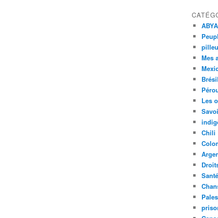
CATÉG
ABYA
Peupl
pille
Mes 
Mexi
Brési
Péro
Les o
Savoi
indig
Chili
Colo
Argen
Droit
Sant
Chan
Pales
priso