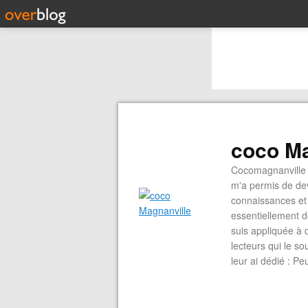
coco Ma
Cocomagnanville 
m'a permis de dev
connaissances et 
essentiellement d
suis appliquée à 
lecteurs qui le s
leur ai dédié : P