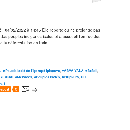
é : 04/02/2022 à 14:45 Elle reporte ou ne prolonge pas
s des peuples indigènes isolés et a assoupli l'entrée des
la déforestation en train...
u
,
#Peuple isolé de l'igarapé Ipiaçava
,
#ABYA YALA
,
#Brésil
,
,
#FUNAI
,
#Menaces
,
#Peuples isolés
,
#Piripkura
,
#TI
ari
epost
0