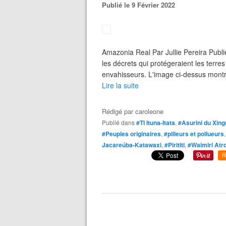
Publié le 9 Février 2022
Amazonia Real Par Jullie Pereira Publi
les décrets qui protégeraient les terre
envahisseurs. L'image ci-dessus montre 
Lire la suite
Rédigé par
caroleone
Publié dans
#TI Ituna-Itata
,
#Asurini du Xing
#Peuples originaires
,
#pilleurs et pollueurs
Jacareúba-Katawaxi
,
#Pirititi
,
#Waimiri Atro
R