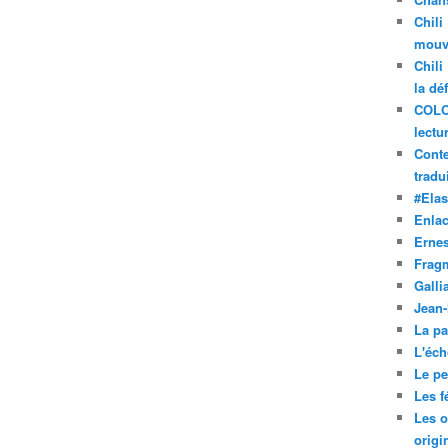
Chili
mouve
Chili
la dé
COLO
lectu
Conte
tradui
#Ela
Enla
Ernes
Frag
Galli
Jean
La pa
L'éch
Le pet
Les f
Les o
origi