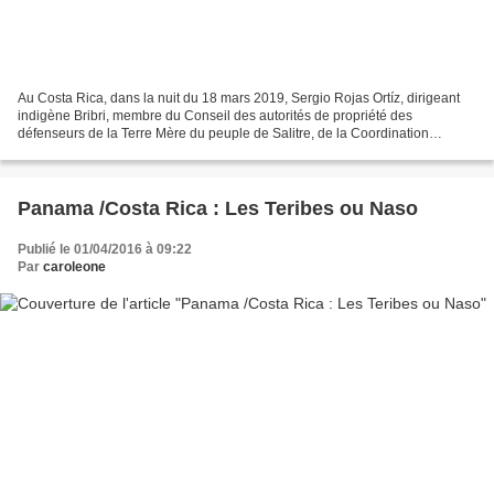
Au Costa Rica, dans la nuit du 18 mars 2019, Sergio Rojas Ortíz, dirigeant
indigène Bribri, membre du Conseil des autorités de propriété des
défenseurs de la Terre Mère du peuple de Salitre, de la Coordination
Nationale du Front National des Peuples Indigènes...
Panama /Costa Rica : Les Teribes ou Naso
Publié le 01/04/2016 à 09:22
Par
caroleone