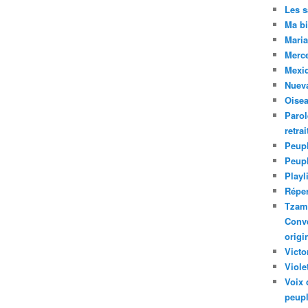
Les 
Ma bi
Maria
Merc
Mexiq
Nuev
Oise
Parol
retra
Peupl
Peup
Playl
Réper
Tzam.
Conve
origi
Victo
Viole
Voix 
peupl