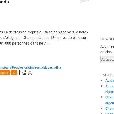
fonds
 La dépression tropicale Eta se déplace vers le nord-
lle s'éloigne du Guatemala. Les 48 heures de pluie sur
NEWSL
de 81 000 personnes dans neuf...
Abonnez
articles 
Email
mpête
,
#Peuples originaires
,
#Mayas
,
#Eta
epost
0
PAGES
Actua
Au co
réper
Chans
argen
Chans
Chan