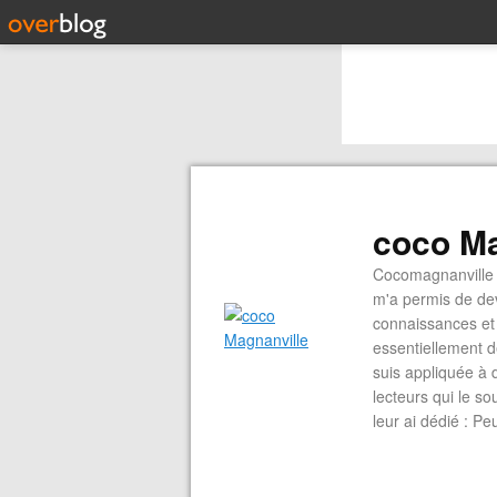
coco Ma
Cocomagnanville 
m'a permis de dev
connaissances et 
essentiellement d
suis appliquée à 
lecteurs qui le s
leur ai dédié : P