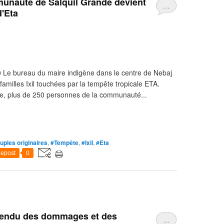
munauté de Salquil Grande devient
…
d'Eta
Le bureau du maire indigène dans le centre de Nebaj
familles Ixil touchées par la tempête tropicale ETA.
e, plus de 250 personnes de la communauté...
uples originaires
,
#Tempête
,
#Ixil
,
#Eta
epost
0
rendu des dommages et des
…