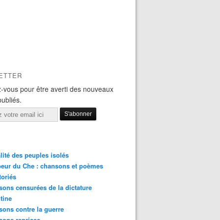
ETTER
-vous pour être averti des nouveaux
publiés.
lité des peuples isolés
eur du Che : chansons et poèmes
toriés
ons censurées de la dictature
tine
ons contre la guerre
sons reprises