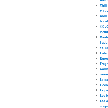
Chili
mouve
Chili
la dé
COLO
lectu
Conte
tradui
#Ela
Enla
Ernes
Frag
Galli
Jean
La pa
L'éch
Le pet
Les f
Les o
origi