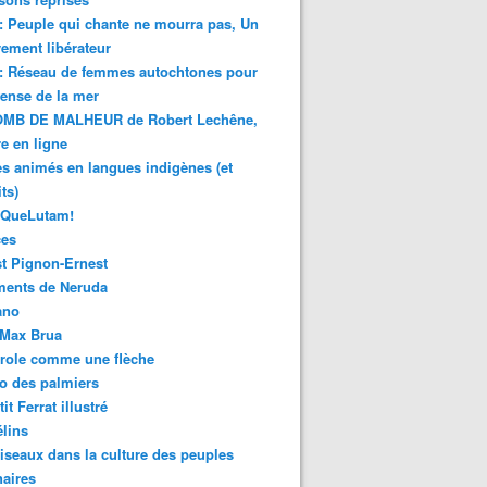
 : Peuple qui chante ne mourra pas, Un
ment libérateur
 : Réseau de femmes autochtones pour
fense de la mer
MB DE MALHEUR de Robert Lechêne,
re en ligne
s animés en langues indigènes (et
ts)
sQueLutam!
ces
t Pignon-Ernest
ments de Neruda
ano
-Max Brua
role comme une flèche
o des palmiers
it Ferrat illustré
élins
iseaux dans la culture des peuples
naires