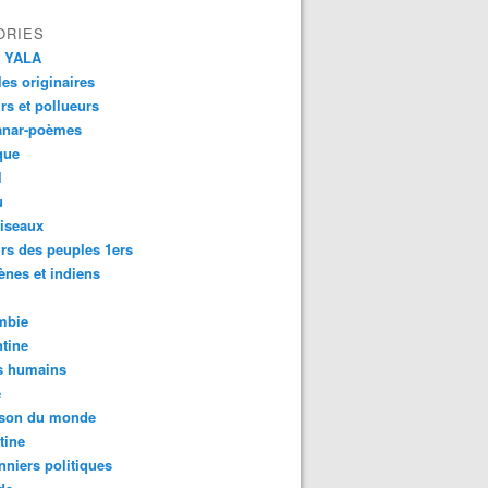
ORIES
 YALA
es originaires
urs et pollueurs
anar-poèmes
que
l
u
iseaux
rs des peuples 1ers
ènes et indiens
mbie
tine
s humains
é
son du monde
tine
nniers politiques