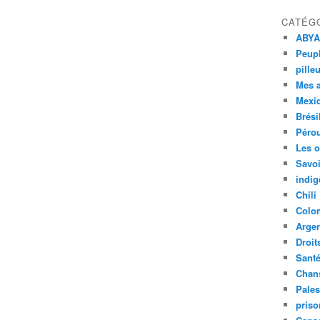
CATÉG
ABYA
Peupl
pille
Mes 
Mexi
Brési
Péro
Les o
Savoi
indig
Chili
Colo
Argen
Droit
Sant
Chan
Pales
priso