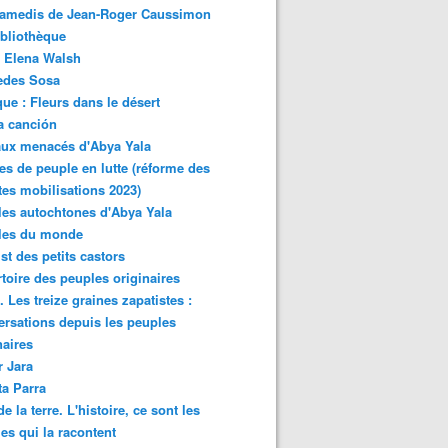
samedis de Jean-Roger Caussimon
bliothèque
 Elena Walsh
edes Sosa
ue : Fleurs dans le désert
a canción
aux menacés d'Abya Yala
es de peuple en lutte (réforme des
ites mobilisations 2023)
es autochtones d'Abya Yala
les du monde
ist des petits castors
toire des peuples originaires
 Les treize graines zapatistes :
rsations depuis les peuples
naires
r Jara
ta Parra
de la terre. L'histoire, ce sont les
es qui la racontent