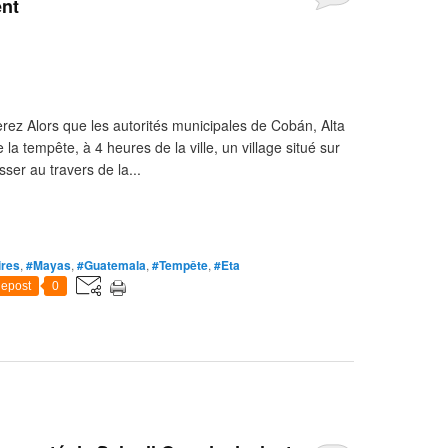
ent
ez Alors que les autorités municipales de Cobán, Alta
 la tempête, à 4 heures de la ville, un village situé sur
sser au travers de la...
ires
,
#Mayas
,
#Guatemala
,
#Tempête
,
#Eta
epost
0