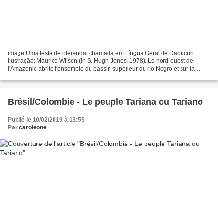
image Uma festa de oferenda, chamada em Língua Geral de Dabucuri.
Ilustração: Maurice Wilson (in S. Hugh-Jones, 1978). Le nord-ouest de
l'Amazonie abrite l'ensemble du bassin supérieur du río Negro et sur la
frontière entre le Brésil et la Colombie vivent...
Brésil/Colombie - Le peuple Tariana ou Tariano
Publié le 10/02/2019 à 13:55
Par
caroleone