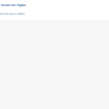
 toutes les règles
s les jeux vidéo
us choquant de Rockstar ? - Le scandale BULLY
e plus moche de Steam
du RÊVE tourne au CAUCHEMAR
pendant 8 heures
it… à tort
umiliés par un jeu vidéo
ire - Final Fantasy 8
ti un empire - Age of Empires
story DOFUS
tard, il crée l'un des pires jeux de tous les temps, MindsEye.