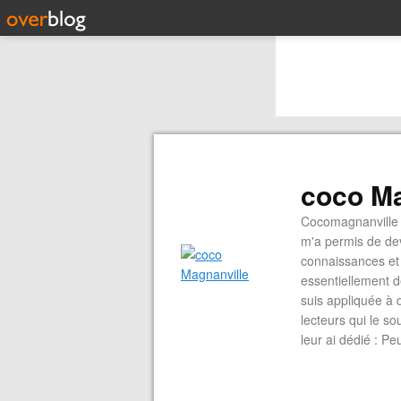
coco Ma
Cocomagnanville 
m'a permis de dev
connaissances et 
essentiellement d
suis appliquée à 
lecteurs qui le s
leur ai dédié : P