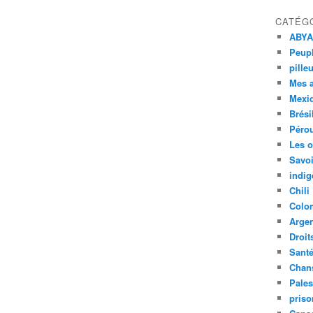
CATÉG
ABYA
Peupl
pille
Mes 
Mexi
Brési
Péro
Les o
Savoi
indig
Chili
Colo
Argen
Droit
Sant
Chan
Pales
priso