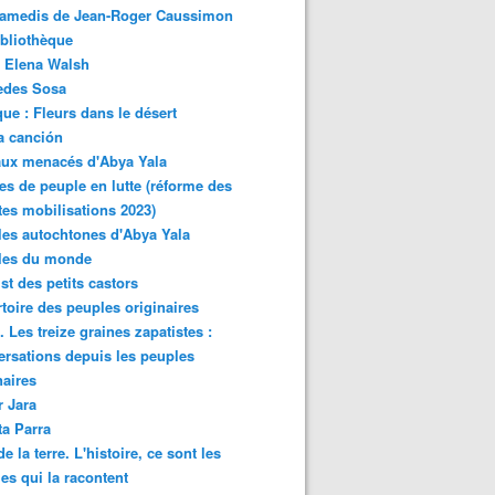
samedis de Jean-Roger Caussimon
bliothèque
 Elena Walsh
edes Sosa
ue : Fleurs dans le désert
a canción
aux menacés d'Abya Yala
es de peuple en lutte (réforme des
ites mobilisations 2023)
es autochtones d'Abya Yala
les du monde
ist des petits castors
toire des peuples originaires
 Les treize graines zapatistes :
rsations depuis les peuples
naires
r Jara
ta Parra
de la terre. L'histoire, ce sont les
es qui la racontent