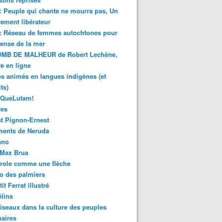
 : Peuple qui chante ne mourra pas, Un
ment libérateur
 : Réseau de femmes autochtones pour
fense de la mer
MB DE MALHEUR de Robert Lechêne,
re en ligne
s animés en langues indigènes (et
ts)
sQueLutam!
ces
t Pignon-Ernest
ments de Neruda
ano
-Max Brua
role comme une flèche
o des palmiers
it Ferrat illustré
élins
iseaux dans la culture des peuples
naires