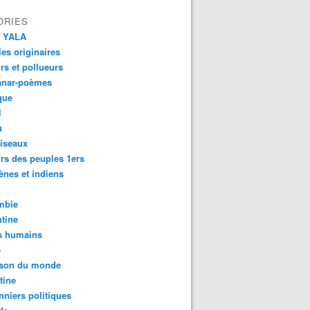
ORIES
 YALA
es originaires
urs et pollueurs
anar-poèmes
que
l
u
iseaux
rs des peuples 1ers
ènes et indiens
mbie
tine
s humains
é
son du monde
tine
nniers politiques