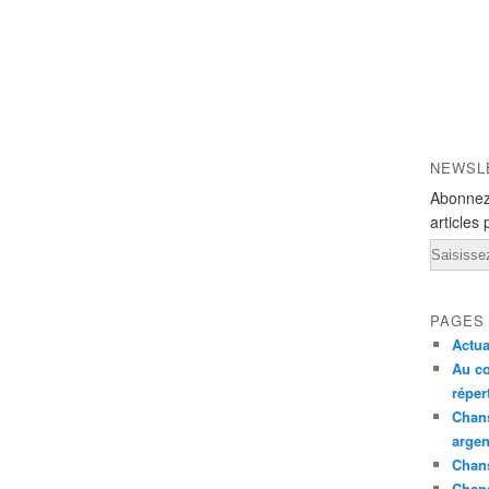
NEWSL
Abonnez
articles 
Email
PAGES
Actua
Au co
réper
Chans
argen
Chans
Chan