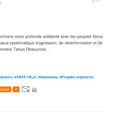
a
imons notre profonde solidarité avec les peuples Xinca
ocessus systématique d'agression, de désinformation et de
 minière Tahoe Resources...
ollueurs
,
#ABYA YALA
,
#Guatemala
,
#Peuples originaires
,
epost
0