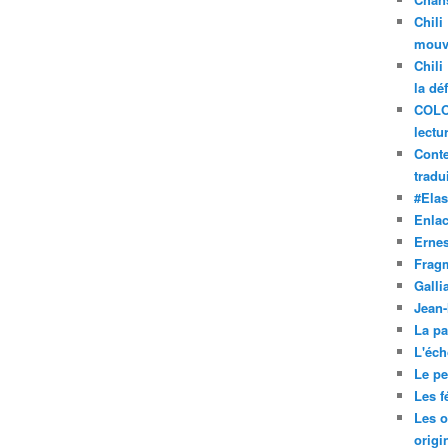
Chili
mouve
Chili
la dé
COLO
lectu
Conte
tradui
#Ela
Enla
Ernes
Frag
Galli
Jean
La pa
L'éch
Le pet
Les f
Les o
origi