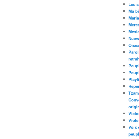
Les 
Ma bi
Maria
Merc
Mexiq
Nuev
Oise
Parol
retra
Peupl
Peup
Playl
Réper
Tzam.
Conve
origi
Victo
Viole
Voix 
peupl