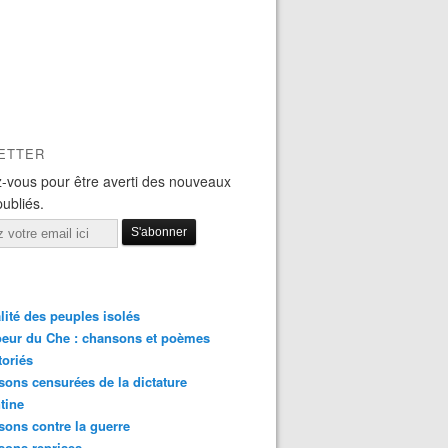
ETTER
-vous pour être averti des nouveaux
publiés.
lité des peuples isolés
eur du Che : chansons et poèmes
toriés
ons censurées de la dictature
tine
ons contre la guerre
sons reprises