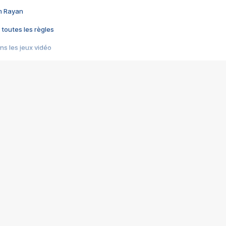
im Rayan
 toutes les règles
s les jeux vidéo
us choquant de Rockstar ? - Le scandale BULLY
e plus moche de Steam
du RÊVE tourne au CAUCHEMAR
pendant 8 heures
it… à tort
umiliés par un jeu vidéo
ire - Final Fantasy 8
ti un empire - Age of Empires
story DOFUS