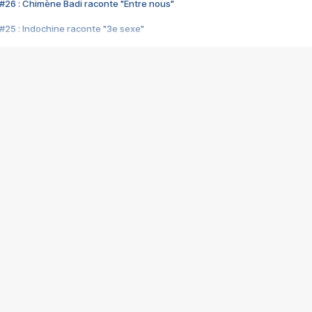
#26 : Chimène Badi raconte "Entre nous"
#25 : Indochine raconte "3e sexe"
#24 : Zaho raconte "C'est chelou"
#23 : Patrick Bruel raconte "Au café des délices"
#22 : Kyo raconte "Le chemin"
#21 : Nolwenn Leroy raconte "Cassé"
#20 : Patrick Hernandez raconte "Born to be alive"
#19 : Lorie raconte "Près de moi"
#18 : Michael Jones raconte "A nos actes manqués" (avec Jean-Jacque
#17 : Khaled raconte "Aïcha"
#16 : Corneille raconte "Parce qu'on vient de loin"
#15 : Indochine raconte "L'aventurier"
14 : Lorie raconte "Sur un air latino"