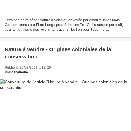
Extrait de notre série “Nature à Vendre”, envoyée par email tous les mois.
Contenu conçu par Fiore Longo pour Sciences Po . On l’a adapté par mail,
pour toi, et ajouté des recommandations ! Le lien pour t'abonner
gratuitement : https://svlint.org/Natureavendre-FB...
Nature à vendre - Origines coloniales de la
conservation
Publié le 27/03/2026 à 12:29
Par
caroleone