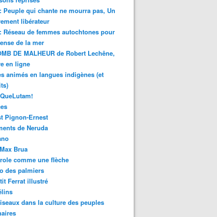
 : Peuple qui chante ne mourra pas, Un
ment libérateur
 : Réseau de femmes autochtones pour
fense de la mer
MB DE MALHEUR de Robert Lechêne,
re en ligne
s animés en langues indigènes (et
ts)
sQueLutam!
ces
t Pignon-Ernest
ments de Neruda
ano
-Max Brua
role comme une flèche
o des palmiers
it Ferrat illustré
élins
iseaux dans la culture des peuples
naires