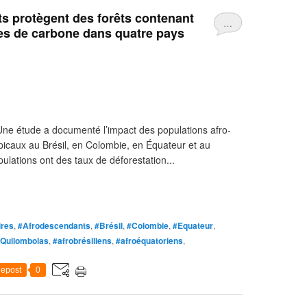
s protègent des forêts contenant
…
nes de carbone dans quatre pays
Une étude a documenté l’impact des populations afro-
icaux au Brésil, en Colombie, en Équateur et au
ulations ont des taux de déforestation...
ires
,
#Afrodescendants
,
#Brésil
,
#Colombie
,
#Equateur
,
Quilombolas
,
#afrobrésiliens
,
#afroéquatoriens
,
epost
0