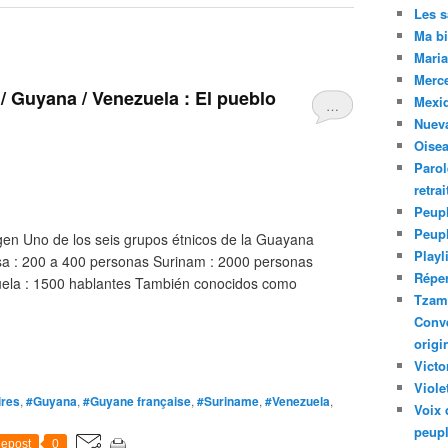
Les 
Ma bi
Maria
Merc
/ Guyana / Venezuela : El pueblo
Mexiq
…
Nuev
Oise
Parol
retra
Peupl
Peup
gen Uno de los seis grupos étnicos de la Guayana
Playl
a : 200 a 400 personas Surinam : 2000 personas
Réper
ela : 1500 hablantes También conocidos como
Tzam.
Conve
origi
Victo
Viole
ires
,
#Guyana
,
#Guyane française
,
#Suriname
,
#Venezuela
,
Voix 
peupl
epost
0