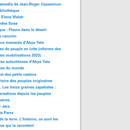
samedis de Jean-Roger Caussimon
bliothèque
 Elena Walsh
edes Sosa
ue : Fleurs dans le désert
a canción
aux menacés d'Abya Yala
es de peuple en lutte (réforme des
ites mobilisations 2023)
es autochtones d'Abya Yala
les du monde
ist des petits castors
toire des peuples originaires
 Les treize graines zapatistes :
rsations depuis les peuples
naires
r Jara
ta Parra
de la terre. L'histoire, ce sont les
es qui la racontent