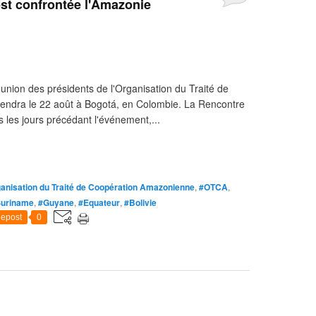
 est confrontée l'Amazonie
éunion des présidents de l'Organisation du Traité de
endra le 22 août à Bogotá, en Colombie. La Rencontre
 les jours précédant l'événement,...
anisation du Traité de Coopération Amazonienne
,
#OTCA
,
uriname
,
#Guyane
,
#Equateur
,
#Bolivie
epost
0