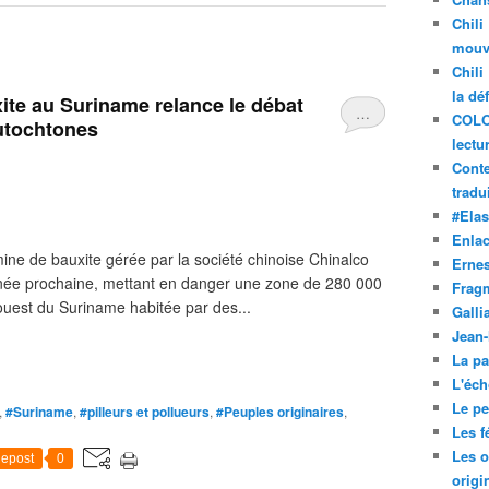
Chili
mouve
Chili
la dé
ite au Suriname relance le débat
…
COLO
autochtones
lectu
Conte
tradui
#Ela
Enla
ne de bauxite gérée par la société chinoise Chinalco
Ernes
nnée prochaine, mettant en danger une zone de 280 000
Frag
ouest du Suriname habitée par des...
Galli
Jean
La pa
L'éch
Le pet
,
#Suriname
,
#pilleurs et pollueurs
,
#Peuples originaires
,
Les f
Les o
epost
0
origi