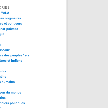
ORIES
 YALA
es originaires
urs et pollueurs
anar-poèmes
que
l
u
iseaux
rs des peuples 1ers
ènes et indiens
mbie
tine
s humains
é
son du monde
tine
nniers politiques