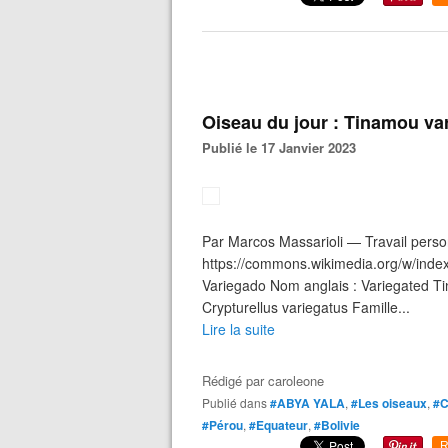
Oiseau du jour : Tinamou va
Publié le 17 Janvier 2023
Par Marcos Massarioli — Travail perso
https://commons.wikimedia.org/w/ind
Variegado Nom anglais : Variegated Ti
Crypturellus variegatus Famille...
Lire la suite
Rédigé par
caroleone
Publié dans
#ABYA YALA
,
#Les oiseaux
,
#C
#Pérou
,
#Equateur
,
#Bolivie
R