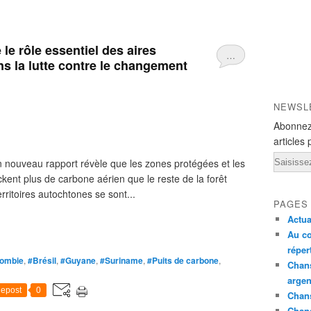
le rôle essentiel des aires
…
 la lutte contre le changement
NEWSL
Abonnez
articles 
Email
 nouveau rapport révèle que les zones protégées et les
kent plus de carbone aérien que le reste de la forêt
rritoires autochtones se sont...
PAGES
Actua
Au co
réper
lombie
,
#Brésil
,
#Guyane
,
#Suriname
,
#Puits de carbone
,
Chans
argen
epost
0
Chans
Chan