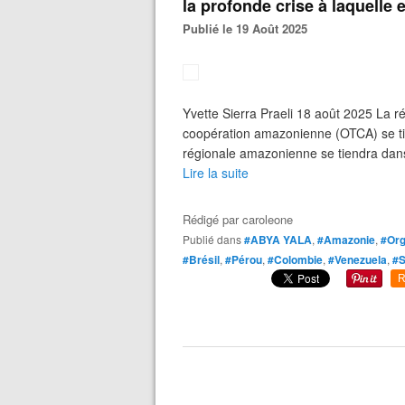
la profonde crise à laquelle
Publié le 19 Août 2025
Yvette Sierra Praeli 18 août 2025 La r
coopération amazonienne (OTCA) se ti
régionale amazonienne se tiendra dans
Lire la suite
Rédigé par
caroleone
Publié dans
#ABYA YALA
,
#Amazonie
,
#Org
#Brésil
,
#Pérou
,
#Colombie
,
#Venezuela
,
#S
R