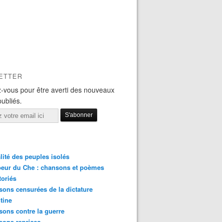
ETTER
-vous pour être averti des nouveaux
publiés.
lité des peuples isolés
eur du Che : chansons et poèmes
toriés
ons censurées de la dictature
tine
ons contre la guerre
sons reprises