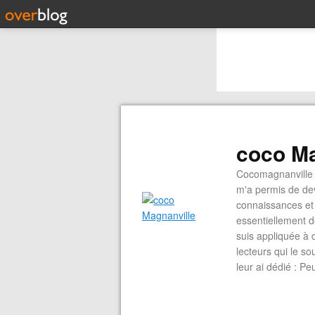
coco Ma
Cocomagnanville 
m'a permis de dev
connaissances et 
essentiellement d
suis appliquée à 
lecteurs qui le s
leur ai dédié : P