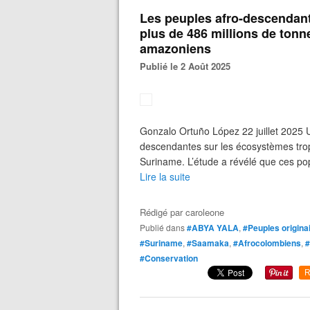
Les peuples afro-descendant
plus de 486 millions de ton
amazoniens
Publié le 2 Août 2025
Gonzalo Ortuño López 22 juillet 2025 
descendantes sur les écosystèmes trop
Suriname. L’étude a révélé que ces pop
Lire la suite
Rédigé par
caroleone
Publié dans
#ABYA YALA
,
#Peuples origina
#Suriname
,
#Saamaka
,
#Afrocolombiens
,
#
#Conservation
R