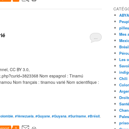
CATÉG
ABYA
Peupl
pille
rié
Mes 
…
Mexi
Brési
Péro
Les o
Savoi
nnel, CC BY 3.0,
indig
ex.php?curid=3823368 Nom espagnol : Tinamú
Chili
namou Nom français : tinamou varié Nom scientifique :
Colo
Argen
Droit
Sant
Chan
olombie
,
#Venezuela
,
#Guyane
,
#Guyana
,
#Suriname
,
#Brésil
,
Pales
priso
epost
0