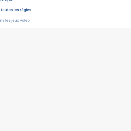
 toutes les règles
s les jeux vidéo
us choquant de Rockstar ? - Le scandale BULLY
e plus moche de Steam
du RÊVE tourne au CAUCHEMAR
pendant 8 heures
it… à tort
umiliés par un jeu vidéo
ire - Final Fantasy 8
ti un empire - Age of Empires
story DOFUS
tard, il crée l'un des pires jeux de tous les temps, MindsEye.