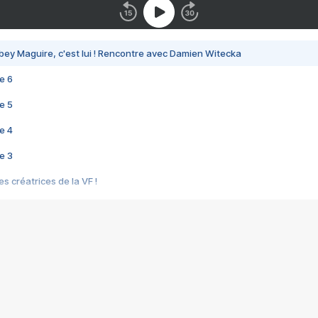
bey Maguire, c'est lui ! Rencontre avec Damien Witecka
e 6
e 5
e 4
e 3
s créatrices de la VF !
e 2
e 1
e Mektoub My Love arrive enfin ! Rencontre avec Shaïn Boumedine et Sal
i : après Toni en famille
elle réalise le bouleversant Dites lui que je l'aime