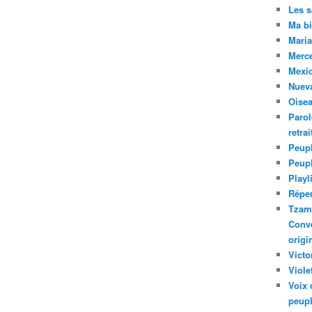
Les 
Ma bi
Maria
Merc
Mexiq
Nuev
Oise
Parol
retra
Peupl
Peup
Playl
Réper
Tzam.
Conve
origi
Victo
Viole
Voix 
peupl