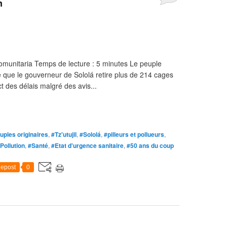
n
comunitaria Temps de lecture : 5 minutes Le peuple
ge que le gouverneur de Sololá retire plus de 214 cages
ct des délais malgré des avis...
uples originaires
,
#Tz'utujil
,
#Sololá
,
#pilleurs et pollueurs
,
Pollution
,
#Santé
,
#Etat d'urgence sanitaire
,
#50 ans du coup
epost
0