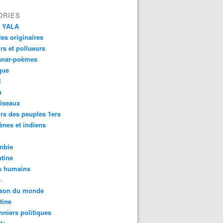
ORIES
 YALA
es originaires
urs et pollueurs
anar-poèmes
que
l
u
iseaux
rs des peuples 1ers
ènes et indiens
mbie
tine
s humains
é
son du monde
tine
nniers politiques