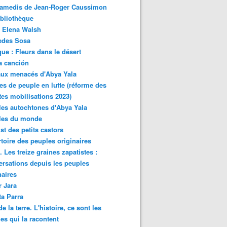
samedis de Jean-Roger Caussimon
bliothèque
 Elena Walsh
edes Sosa
ue : Fleurs dans le désert
a canción
aux menacés d'Abya Yala
es de peuple en lutte (réforme des
ites mobilisations 2023)
es autochtones d'Abya Yala
les du monde
ist des petits castors
toire des peuples originaires
 Les treize graines zapatistes :
rsations depuis les peuples
naires
r Jara
ta Parra
de la terre. L'histoire, ce sont les
es qui la racontent