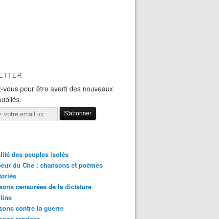
ETTER
-vous pour être averti des nouveaux
publiés.
lité des peuples isolés
eur du Che : chansons et poèmes
toriés
ons censurées de la dictature
tine
ons contre la guerre
sons reprises