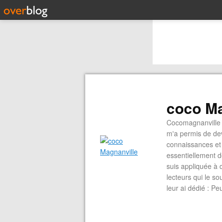
coco Ma
Cocomagnanville 
m'a permis de dev
connaissances et 
essentiellement d
suis appliquée à 
lecteurs qui le s
leur ai dédié : P