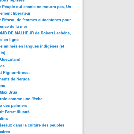
 : Peuple qui chante ne mourra pas, Un
ment libérateur
 : Réseau de femmes autochtones pour
fense de la mer
MB DE MALHEUR de Robert Lechêne,
re en ligne
s animés en langues indigènes (et
ts)
sQueLutam!
ces
t Pignon-Ernest
ments de Neruda
ano
-Max Brua
role comme une flèche
o des palmiers
it Ferrat illustré
élins
iseaux dans la culture des peuples
naires