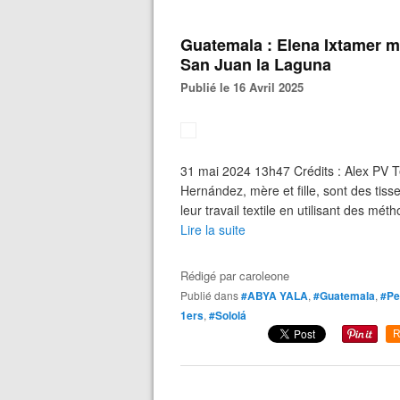
Guatemala : Elena Ixtamer mai
San Juan la Laguna
Publié le 16 Avril 2025
31 mai 2024 13h47 Crédits : Alex PV T
Hernández, mère et fille, sont des ti
leur travail textile en utilisant des mét
Lire la suite
Rédigé par
caroleone
Publié dans
#ABYA YALA
,
#Guatemala
,
#Pe
1ers
,
#Sololá
R