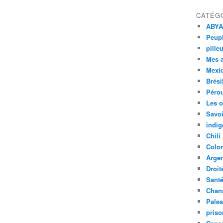
CATÉG
ABYA
Peupl
pille
Mes 
Mexi
Brési
Péro
Les o
Savoi
indig
Chili
Colo
Argen
Droit
Sant
Chan
Pales
priso