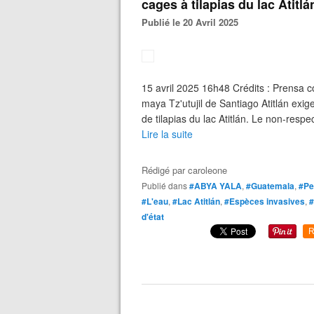
cages à tilapias du lac Atitlá
Publié le 20 Avril 2025
15 avril 2025 16h48 Crédits : Prensa 
maya Tz'utujil de Santiago Atitlán exi
de tilapias du lac Atitlán. Le non-respe
Lire la suite
Rédigé par
caroleone
Publié dans
#ABYA YALA
,
#Guatemala
,
#Pe
#L'eau
,
#Lac Atitlán
,
#Espèces invasives
,
#
d'état
R