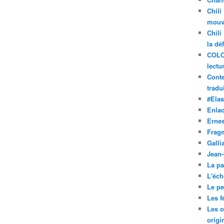
Chili
mouve
Chili
la dé
COLO
lectu
Conte
tradui
#Ela
Enla
Ernes
Frag
Galli
Jean
La pa
L'éch
Le pet
Les f
Les o
origi