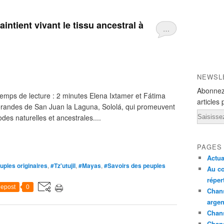
ntient vivant le tissu ancestral à
…
NEWSL
Abonnez
emps de lecture : 2 minutes Elena Ixtamer et Fátima
articles 
sserandes de San Juan la Laguna, Sololá, qui promeuvent
Email
hodes naturelles et ancestrales....
PAGES
Actua
uples originaires
,
#Tz'utujil
,
#Mayas
,
#Savoirs des peuples
Au co
réper
epost
0
Chans
argen
Chans
Chan