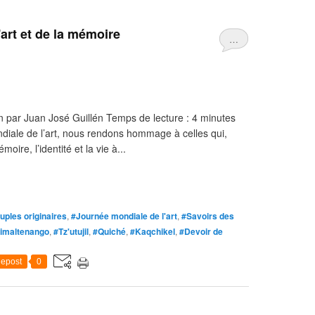
art et de la mémoire
…
n par Juan José Guillén Temps de lecture : 4 minutes
diale de l’art, nous rendons hommage à celles qui,
oire, l’identité et la vie à...
uples originaires
,
#Journée mondiale de l'art
,
#Savoirs des
imaltenango
,
#Tz'utujil
,
#Quiché
,
#Kaqchikel
,
#Devoir de
epost
0