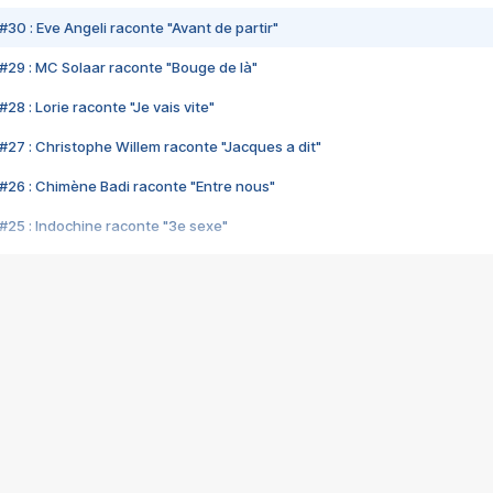
#30 : Eve Angeli raconte "Avant de partir"
#29 : MC Solaar raconte "Bouge de là"
28 : Lorie raconte "Je vais vite"
#27 : Christophe Willem raconte "Jacques a dit"
#26 : Chimène Badi raconte "Entre nous"
#25 : Indochine raconte "3e sexe"
#24 : Zaho raconte "C'est chelou"
#23 : Patrick Bruel raconte "Au café des délices"
#22 : Kyo raconte "Le chemin"
#21 : Nolwenn Leroy raconte "Cassé"
#20 : Patrick Hernandez raconte "Born to be alive"
#19 : Lorie raconte "Près de moi"