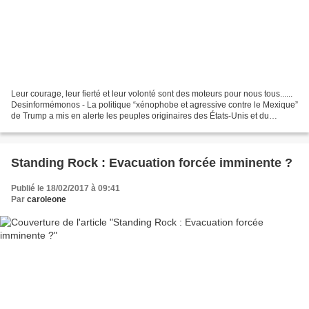
Leur courage, leur fierté et leur volonté sont des moteurs pour nous tous......
Desinformémonos - La politique “xénophobe et agressive contre le Mexique”
de Trump a mis en alerte les peuples originaires des États-Unis et du
Mexique, qui ont déclaré que...
Standing Rock : Evacuation forcée imminente ?
Publié le 18/02/2017 à 09:41
Par
caroleone