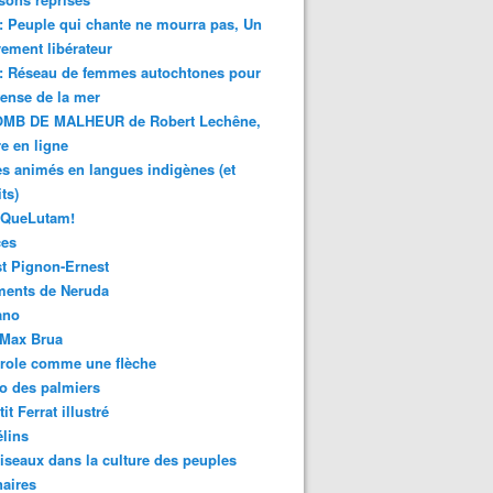
 : Peuple qui chante ne mourra pas, Un
ment libérateur
 : Réseau de femmes autochtones pour
fense de la mer
MB DE MALHEUR de Robert Lechêne,
re en ligne
s animés en langues indigènes (et
ts)
sQueLutam!
ces
t Pignon-Ernest
ments de Neruda
ano
-Max Brua
role comme une flèche
o des palmiers
it Ferrat illustré
élins
iseaux dans la culture des peuples
naires