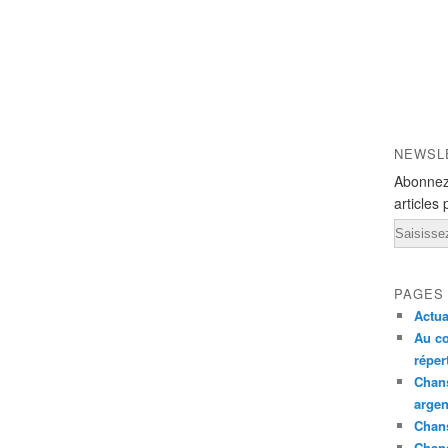
NEWSL
Abonnez
articles 
Email
PAGES
Actua
Au co
réper
Chans
argen
Chans
Chan