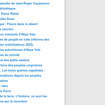
samedis de Jean-Roger Caussimon
bliothèque
 Elena Walsh
edes Sosa
ue : Fleurs dans le désert
a canción
aux menacés d'Abya Yala
es de peuple en lutte (réforme des
ites mobilisations 2023)
es autochtones d'Abya Yala
les du monde
ist des petits castors
toire des peuples originaires
 Les treize graines zapatistes :
rsations depuis les peuples
naires
r Jara
ta Parra
de la terre. L'histoire, ce sont les
es qui la racontent