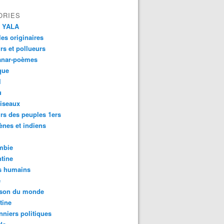
ORIES
 YALA
es originaires
urs et pollueurs
anar-poèmes
que
l
u
iseaux
rs des peuples 1ers
ènes et indiens
mbie
tine
s humains
é
son du monde
tine
nniers politiques