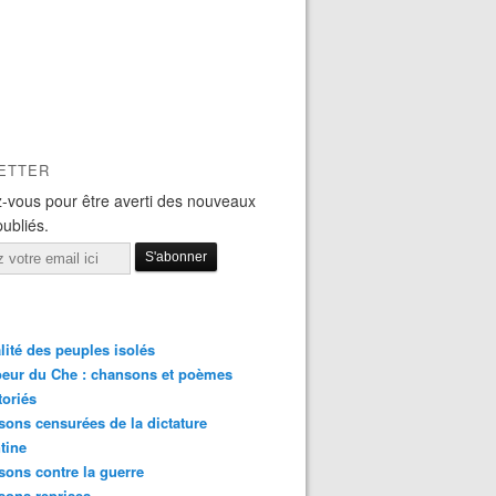
ETTER
-vous pour être averti des nouveaux
publiés.
lité des peuples isolés
eur du Che : chansons et poèmes
toriés
ons censurées de la dictature
tine
ons contre la guerre
sons reprises