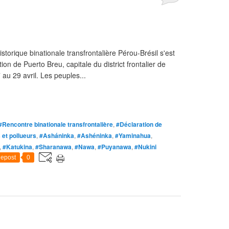
storique binationale transfrontalière Pérou-Brésil s'est
on de Puerto Breu, capitale du district frontalier de
au 29 avril. Les peuples...
#Rencontre binationale transfrontalière
,
#Déclaration de
s et pollueurs
,
#Asháninka
,
#Ashéninka
,
#Yaminahua
,
,
#Katukina
,
#Sharanawa
,
#Nawa
,
#Puyanawa
,
#Nukini
epost
0