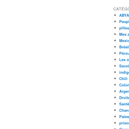
CATÉG
ABYA
Peupl
pille
Mes 
Mexi
Brési
Péro
Les o
Savoi
indig
Chili
Colo
Argen
Droit
Sant
Chan
Pales
priso