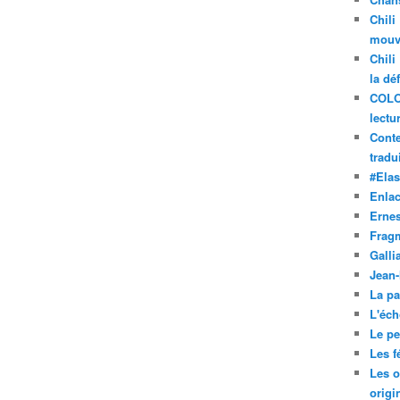
Chili
mouve
Chili
la dé
COLO
lectu
Conte
tradui
#Ela
Enla
Ernes
Frag
Galli
Jean
La pa
L'éch
Le pet
Les f
Les o
origi