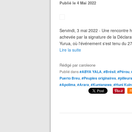
Publié le 4 Mai 2022
Servindi, 3 mai 2022 - Une rencontre hi
achevée par la signature de la Déclarati
Yurua, où l'événement s'est tenu du 27 
Lire la suite
Rédigé par
caroleone
Publié dans
#ABYA YALA
,
#Brésil
,
#Pérou
,
Puerto Breu
,
#Peuples originaires
,
#pilleur
#Apolima
,
#Arara
,
#Kuntanawa
,
#Huni Kuin
R