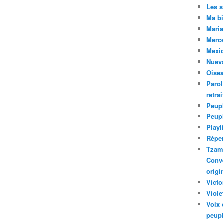
Les 
Ma bi
Maria
Merc
Mexiq
Nuev
Oise
Parol
retra
Peupl
Peup
Playl
Réper
Tzam.
Conve
origi
Victo
Viole
Voix 
peupl