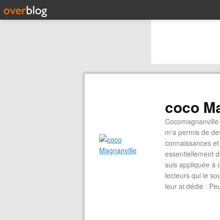
coco Ma
Cocomagnanville 
m'a permis de dev
connaissances et 
essentiellement d
suis appliquée à 
lecteurs qui le s
leur ai dédié : P