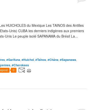
Les HUICHOLES du Mexique Les TAINOS des Antilles
tats-Unis) CUBA les derniers indigènes aux premiers
s-Unis Le peuple isolé SAPANAWA du Brésil La...
ires
,
#Garifuna
,
#Huichol
,
#Taïnos
,
#Chána
,
#Sapanawa
,
yennes
,
#Cherokees
epost
0