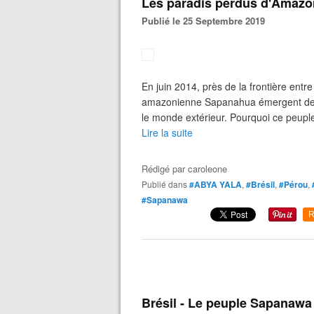
Les paradis perdus d'Amazon
Publié le 25 Septembre 2019
En juin 2014, près de la frontière entr
amazonienne Sapanahua émergent de la 
le monde extérieur. Pourquoi ce peuple,
Lire la suite
Rédigé par
caroleone
Publié dans
#ABYA YALA
,
#Brésil
,
#Pérou
,
#Sapanawa
R
Brésil - Le peuple Sapanawa 