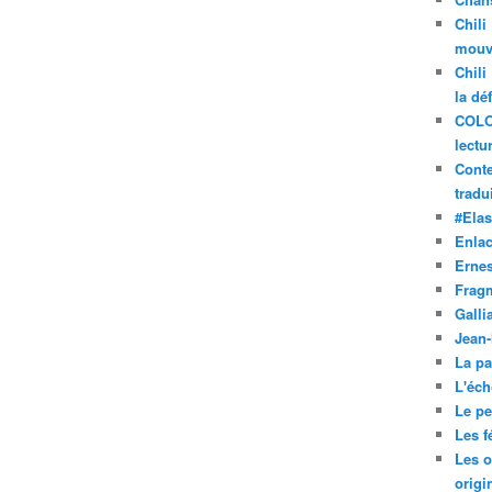
Chili
mouve
Chili
la dé
COLO
lectu
Conte
tradui
#Ela
Enla
Ernes
Frag
Galli
Jean
La pa
L'éch
Le pet
Les f
Les o
origi