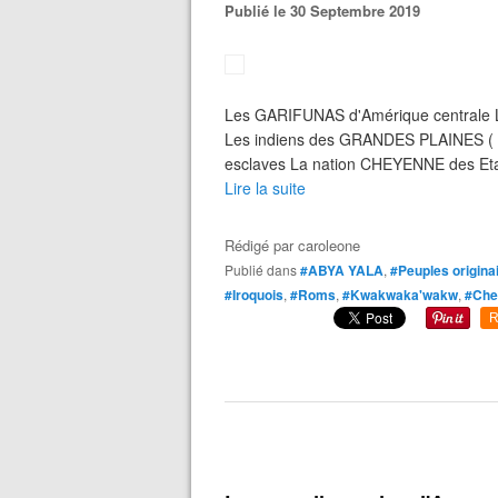
Publié le 30 Septembre 2019
Les GARIFUNAS d'Amérique centrale 
Les indiens des GRANDES PLAINES ( E
esclaves La nation CHEYENNE des Etat
Lire la suite
Rédigé par
caroleone
Publié dans
#ABYA YALA
,
#Peuples origina
#Iroquois
,
#Roms
,
#Kwakwaka'wakw
,
#Che
R