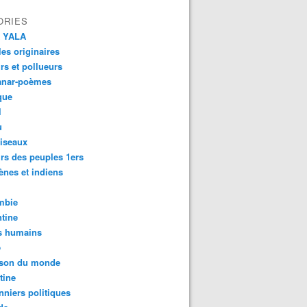
ORIES
 YALA
es originaires
urs et pollueurs
anar-poèmes
que
l
u
iseaux
rs des peuples 1ers
ènes et indiens
mbie
tine
s humains
é
son du monde
tine
nniers politiques