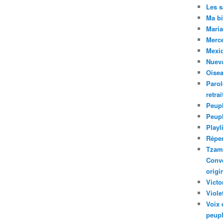
Les 
Ma bi
Maria
Merc
Mexiq
Nuev
Oise
Parol
retra
Peupl
Peup
Playl
Réper
Tzam.
Conve
origi
Victo
Viole
Voix 
peupl