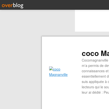
coco Ma
Cocomagnanville 
m'a permis de dev
connaissances et 
essentiellement d
suis appliquée à 
lecteurs qui le s
leur ai dédié : P