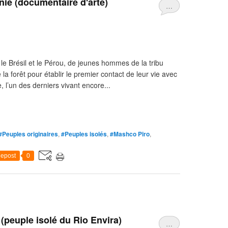
ie (documentaire d'arte)
…
e le Brésil et le Pérou, de jeunes hommes de la tribu
forêt pour établir le premier contact de leur vie avec
 l’un des derniers vivant encore...
#Peuples originaires
,
#Peuples isolés
,
#Mashco Piro
,
epost
0
(peuple isolé du Rio Envira)
…