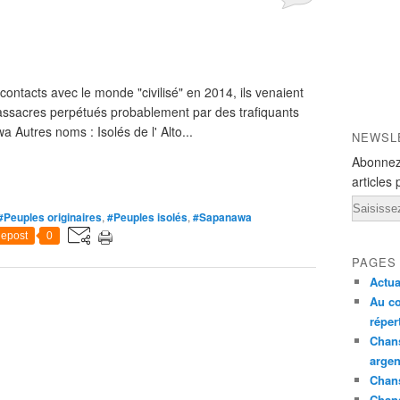
contacts avec le monde "civilisé" en 2014, ils venaient
ssacres perpétués probablement par des trafiquants
 Autres noms : Isolés de l' Alto...
NEWSL
Abonnez
articles 
Email
#Peuples originaires
,
#Peuples isolés
,
#Sapanawa
epost
0
PAGES
Actua
Au co
réper
Chans
argen
Chans
Chan