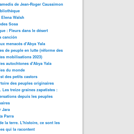
samedis de Jean-Roger Caussimon
bliothèque
 Elena Walsh
edes Sosa
ue : Fleurs dans le désert
a canción
aux menacés d'Abya Yala
es de peuple en lutte (réforme des
ites mobilisations 2023)
es autochtones d'Abya Yala
les du monde
ist des petits castors
toire des peuples originaires
 Les treize graines zapatistes :
rsations depuis les peuples
naires
r Jara
ta Parra
de la terre. L'histoire, ce sont les
es qui la racontent