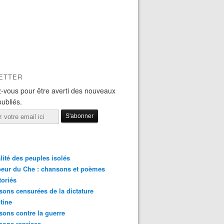
ETTER
-vous pour être averti des nouveaux
publiés.
lité des peuples isolés
eur du Che : chansons et poèmes
toriés
ons censurées de la dictature
tine
ons contre la guerre
sons reprises