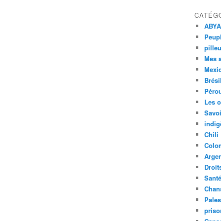
CATÉG
ABYA
Peupl
pille
Mes 
Mexi
Brési
Péro
Les o
Savoi
indig
Chili
Colo
Argen
Droit
Sant
Chan
Pales
priso