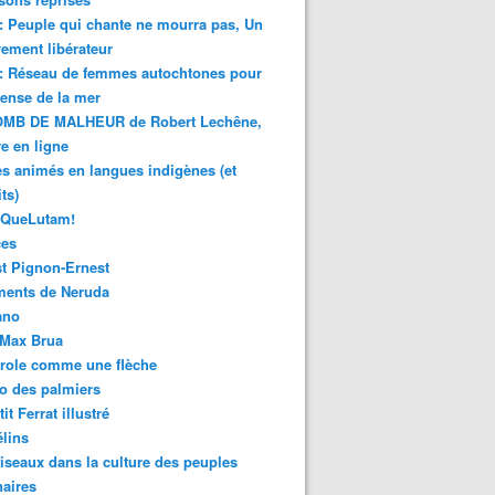
 : Peuple qui chante ne mourra pas, Un
ment libérateur
 : Réseau de femmes autochtones pour
fense de la mer
MB DE MALHEUR de Robert Lechêne,
re en ligne
s animés en langues indigènes (et
ts)
sQueLutam!
ces
t Pignon-Ernest
ments de Neruda
ano
-Max Brua
role comme une flèche
o des palmiers
it Ferrat illustré
élins
iseaux dans la culture des peuples
naires